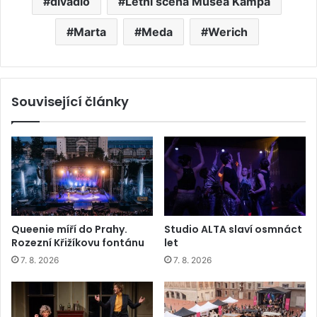
divadlo
Letní scéna Musea Kampa
Marta
Meda
Werich
Související články
Queenie míří do Prahy.
Studio ALTA slaví osmnáct
Rozezní Křižíkovu fontánu
let
7. 8. 2026
7. 8. 2026