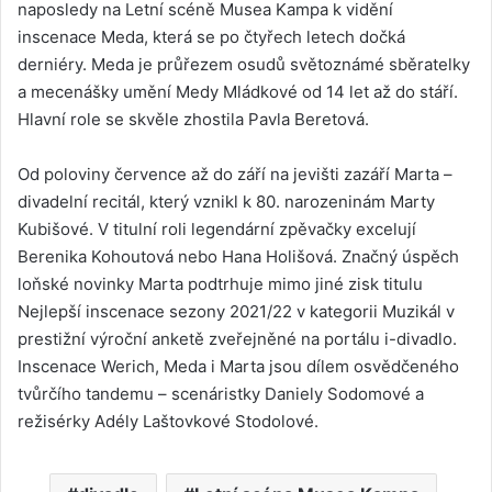
naposledy na Letní scéně Musea Kampa k vidění
inscenace Meda, která se po čtyřech letech dočká
derniéry. Meda je průřezem osudů světoznámé sběratelky
a mecenášky umění Medy Mládkové od 14 let až do stáří.
Hlavní role se skvěle zhostila Pavla Beretová.
Od poloviny července až do září na jevišti zazáří Marta –
divadelní recitál, který vznikl k 80. narozeninám Marty
Kubišové. V titulní roli legendární zpěvačky excelují
Berenika Kohoutová nebo Hana Holišová. Značný úspěch
loňské novinky Marta podtrhuje mimo jiné zisk titulu
Nejlepší inscenace sezony 2021/22 v kategorii Muzikál v
prestižní výroční anketě zveřejněné na portálu i-divadlo.
Inscenace Werich, Meda i Marta jsou dílem osvědčeného
tvůrčího tandemu – scenáristky Daniely Sodomové a
režisérky Adély Laštovkové Stodolové.