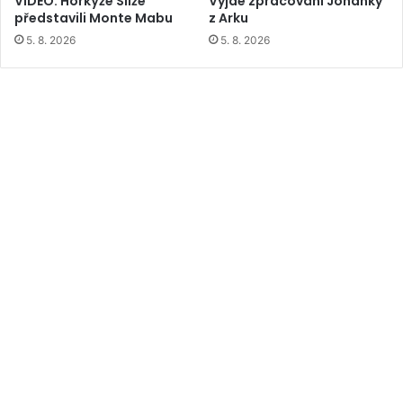
VIDEO: Horkýže Slíže
Vyjde zpracování Johanky
představili Monte Mabu
z Arku
5. 8. 2026
5. 8. 2026