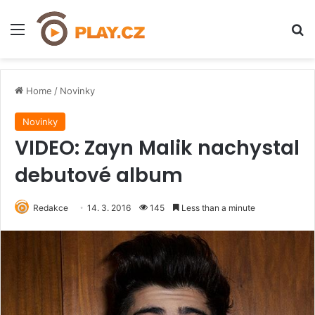
Menu
H
Home
/
Novinky
Novinky
VIDEO: Zayn Malik nachystal
debutové album
Redakce
14. 3. 2016
145
Less than a minute