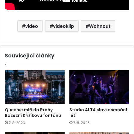
video
videoklip
Wohnout
Související články
Queenie míří do Prahy.
Studio ALTA slaví osmnáct
Rozezní Křižíkovu fontánu
let
7. 8. 2026
7. 8. 2026