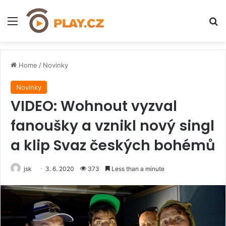
Menu
H
Home
/
Novinky
Novinky
VIDEO: Wohnout vyzval
fanoušky a vznikl nový singl
a klip Svaz českých bohémů
jsk
3. 6. 2020
373
Less than a minute