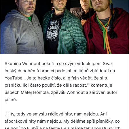
Skupina Wohnout pokořila se svým videoklipem Svaz
českých bohémů hranici padesáti miliónů zhlédnutí na
YouTube. „Je to hezké číslo, a je fajn vědět, že si tu
písničku lidi často pouští, že dělá radost.“, komentuje
úspěch Matěj Homola, zpěvák Wohnout a zároveň autor
písně.
„Hity, tedy ve smyslu rádiové hity, nám nejdou. Ani
táborákové hity nám nejdou. My děláme spíš písničky, co
se hodí do klubů a na festivaly a máme tak spoustu svých