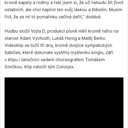
kromě kapely a rodiny a řekl jsem si, že už nebudu žít život
ostatních, ale chci naplnit ten svůj láskou a štěstím. Musím
říct, že se mi to pomalinku začíná dařit,“ dodává.
Hudbu složil Vojta D, produkci písně měli kromě něho na
starost Adam Vychodil, Lukáš Honig a Matěj Belko.
Videoklip se točil tři dny, kromě dvojice sympatických
babiček, které dokonale vystihly myšlenku singlu, září
v klipu i tanečníci vedení choreografem Tomášem
Smičkou. Klip natočil tým Colorpix.