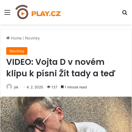
Menu
H
Home
/
Novinky
Novinky
VIDEO: Vojta D v novém
klipu k písni Žít tady a teď
jsk
4. 2. 2020
137
1 minute read