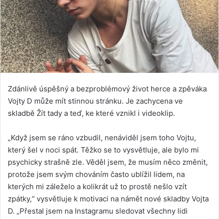
Zdánlivě úspěšný a bezproblémový život herce a zpěváka
Vojty D může mít stinnou stránku. Je zachycena ve
skladbě Žít tady a teď, ke které vznikl i videoklip.
„Když jsem se ráno vzbudil, nenáviděl jsem toho Vojtu,
který šel v noci spát. Těžko se to vysvětluje, ale bylo mi
psychicky strašně zle. Věděl jsem, že musím něco změnit,
protože jsem svým chováním často ublížil lidem, na
kterých mi záleželo a kolikrát už to prostě nešlo vzít
zpátky,“ vysvětluje k motivaci na námět nové skladby Vojta
D. „Přestal jsem na Instagramu sledovat všechny lidi