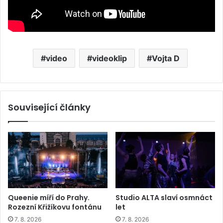
video
videoklip
Vojta D
Související články
Queenie míří do Prahy.
Studio ALTA slaví osmnáct
Rozezní Křižíkovu fontánu
let
7. 8. 2026
7. 8. 2026