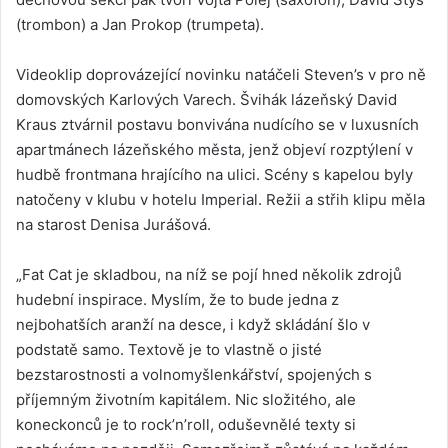
(trombon) a Jan Prokop (trumpeta).
Videoklip doprovázející novinku natáčeli Steven’s v pro ně
domovských Karlových Varech. Švihák lázeňský David
Kraus ztvárnil postavu bonvivána nudícího se v luxusních
apartmánech lázeňského města, jenž objeví rozptýlení v
hudbě frontmana hrajícího na ulici. Scény s kapelou byly
natočeny v klubu v hotelu Imperial. Režii a střih klipu měla
na starost Denisa Jurášová.
„Fat Cat je skladbou, na níž se pojí hned několik zdrojů
hudební inspirace. Myslím, že to bude jedna z
nejbohatších aranží na desce, i když skládání šlo v
podstatě samo. Textově je to vlastně o jisté
bezstarostnosti a volnomyšlenkářství, spojených s
příjemným životním kapitálem. Nic složitého, ale
koneckonců je to rock’n’roll, oduševnělé texty si