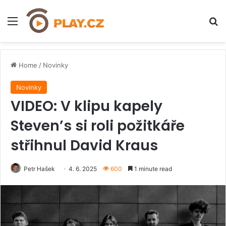
Menu
H
Home
/
Novinky
Novinky
VIDEO: V klipu kapely
Steven’s si roli požitkáře
střihnul David Kraus
Petr Hašek
4. 6. 2025
600
1 minute read