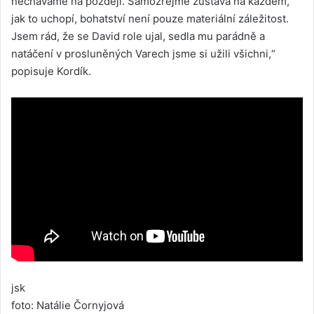
necháváme na později. Samozřejmě zůstává na každém,
jak to uchopí, bohatství není pouze materiální záležitost.
Jsem rád, že se David role ujal, sedla mu parádně a
natáčení v prosluněných Varech jsme si užili všichni,“
popisuje Kordík.
jsk
foto: Natálie Čornyjová