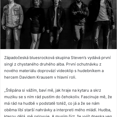
Západočeská bluesrocková skupina Steven’s vydává první
singl z chystaného druhého alba. První ochutnávku z
nového materiálu doprovází videoklip s hudebníkem a
hercem Davidem Krausem v hlavní roli.
„Štěpána si vážím, baví mě, jak hraje na kytaru a skrz
muziku se s ním rád pustím do čehokoliv. Fascinuje mě, že
má rád na hudbě v podstatě totéž, co já a že se nám
oběma líbí starší nahrávky a interpreti mého mládí. Hudba,
kterou dělá, mě oslovuje. A musím říct, že vyjít dneska ven