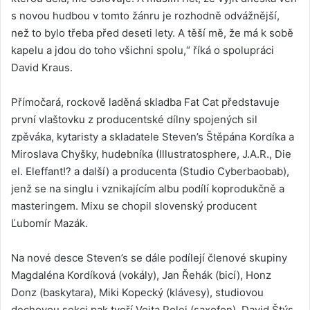
s novou hudbou v tomto žánru je rozhodně odvážnější,
než to bylo třeba před deseti lety. A těší mě, že má k sobě
kapelu a jdou do toho všichni spolu,“ říká o spolupráci
David Kraus.
Přímočará, rockově laděná skladba Fat Cat představuje
první vlaštovku z producentské dílny spojených sil
zpěváka, kytaristy a skladatele Steven’s Štěpána Kordíka a
Miroslava Chyšky, hudebníka (Illustratosphere, J.A.R., Die
el. Eleffant!? a další) a producenta (Studio Cyberbaobab),
jenž se na singlu i vznikajícím albu podílí koprodukčně a
masteringem. Mixu se chopil slovenský producent
Ľubomír Mazák.
Na nové desce Steven’s se dále podílejí členové skupiny
Magdaléna Kordíková (vokály), Jan Řehák (bicí), Honz
Donz (baskytara), Miki Kopecký (klávesy), studiovou
dechovou sekci pak tvoří Vojta Polej (saxofon), David Štýs