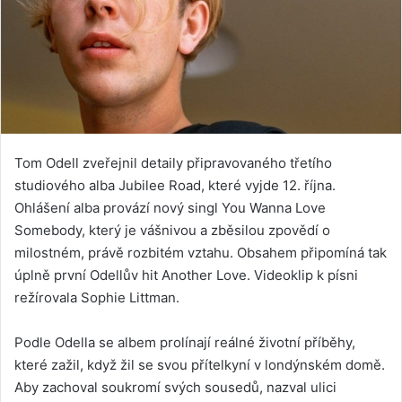
Tom Odell zveřejnil detaily připravovaného třetího
studiového alba Jubilee Road, které vyjde 12. října.
Ohlášení alba provází nový singl You Wanna Love
Somebody, který je vášnivou a zběsilou zpovědí o
milostném, právě rozbitém vztahu. Obsahem připomíná tak
úplně první Odellův hit Another Love. Videoklip k písni
režírovala Sophie Littman.
Podle Odella se albem prolínají reálné životní příběhy,
které zažil, když žil se svou přítelkyní v londýnském domě.
Aby zachoval soukromí svých sousedů, nazval ulici