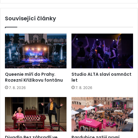
Související články
Queenie míří do Prahy.
Studio ALTA slaví osmnáct
Rozezní Křižíkovu fontánu
let
7. 8. 2026
7. 8. 2026
Divadlo Bez zábradlí ve
Pardubice zažijí první