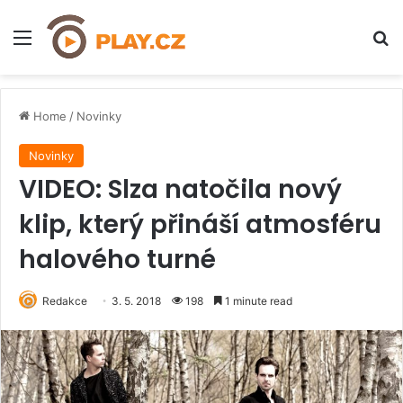
Menu
H
Home
/
Novinky
Novinky
VIDEO: Slza natočila nový
klip, který přináší atmosféru
halového turné
Redakce
3. 5. 2018
198
1 minute read