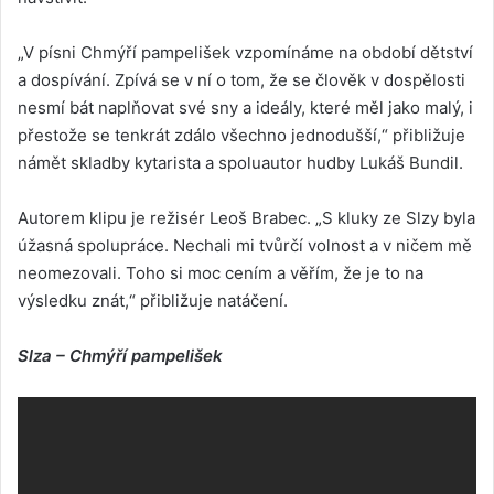
„V písni Chmýří pampelišek vzpomínáme na období dětství
a dospívání. Zpívá se v ní o tom, že se člověk v dospělosti
nesmí bát naplňovat své sny a ideály, které měl jako malý, i
přestože se tenkrát zdálo všechno jednodušší,“ přibližuje
námět skladby kytarista a spoluautor hudby Lukáš Bundil.
Autorem klipu je režisér Leoš Brabec. „S kluky ze Slzy byla
úžasná spolupráce. Nechali mi tvůrčí volnost a v ničem mě
neomezovali. Toho si moc cením a věřím, že je to na
výsledku znát,“ přibližuje natáčení.
Slza – Chmýří pampelišek