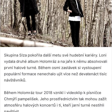
Skupina Slza pokořila další metu své hudební kariéry. Loni
vydala druhé album Holomráz a na jaře k němu absolvovali
první halové turné. Během osmi zastávek si vystoupení
populární formace nenechalo ujít více než devatenáct tisíc
návštěvníků.
Během Holomráz tour 2018 vznikl i videoklip k písničce
Chmýří pampelišek. Jeho prostřednictvím tak mohou zažít
atmosféru halových koncertů i ti, kteří jarní turné nestihli
navštívit.