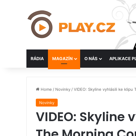
RÁDIA
MAGAZÍN
O NÁS
APLIKACE P
Home
/
Novinky
/
VIDEO: Skyline vyhlásili ke klip
Novinky
VIDEO: Skyline vy
The Morning Co