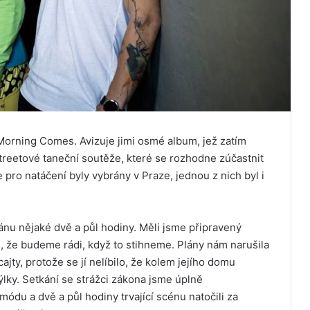
e Morning Comes. Avizuje jimi osmé album, jež zatím
treetové taneční soutěže, které se rozhodne zúčastnit
pro natáčení byly vybrány v Praze, jednou z nich byl i
ánu nějaké dvě a půl hodiny. Měli jsme připravený
i, že budeme rádi, když to stihneme. Plány nám narušila
cajty, protože se jí nelíbilo, že kolem jejího domu
lky. Setkání se strážci zákona jsme úplně
 módu a dvě a půl hodiny trvající scénu natočili za