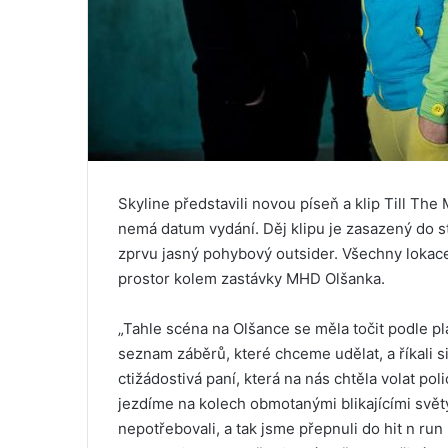
Skyline představili novou píseň a klip Till Th
nemá datum vydání. Děj klipu je zasazený do s
zprvu jasný pohybový outsider. Všechny lokace 
prostor kolem zastávky MHD Olšanka.
„Tahle scéna na Olšance se měla točit podle pl
seznam záběrů, které chceme udělat, a říkali s
ctižádostivá paní, která na nás chtěla volat poli
jezdíme na kolech obmotanými blikajícími světý
nepotřebovali, a tak jsme přepnuli do hit n run