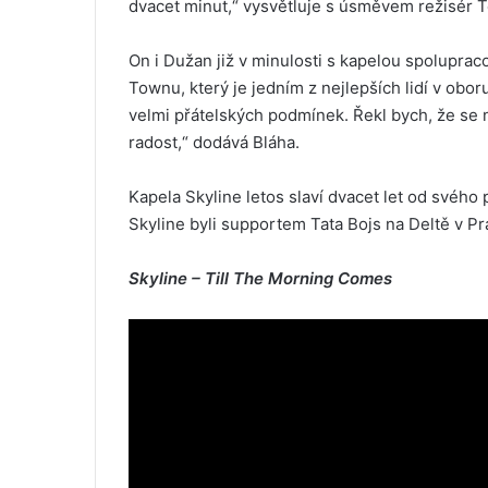
dvacet minut,“ vysvětluje s úsměvem režisér 
On i Dužan již v minulosti s kapelou spoluprac
Townu, který je jedním z nejlepších lidí v oboru
velmi přátelských podmínek. Řekl bych, že se
radost,“ dodává Bláha.
Kapela Skyline letos slaví dvacet let od svého
Skyline byli supportem Tata Bojs na Deltě v Pr
Skyline – Till The Morning Comes