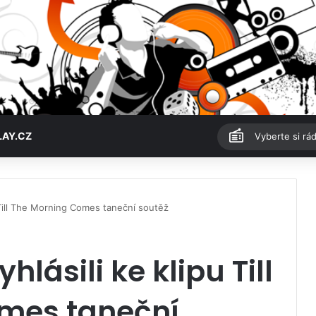
LAY.CZ
Vyberte si rád
u Till The Morning Comes taneční soutěž
hlásili ke klipu Till
mes taneční