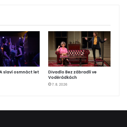
A slaví osmnáct let
Divadlo Bez zábradlí ve
Voděrádkách
7. 8. 2026