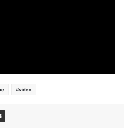
ne
video
Share via Email