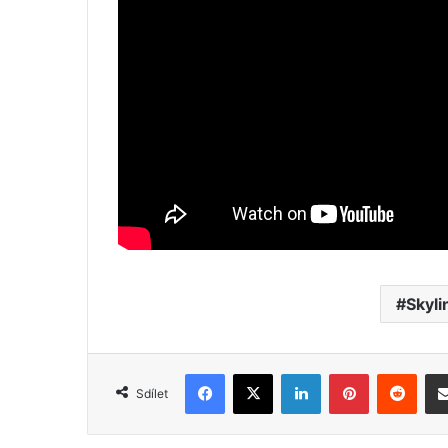
Skyli
Facebook
X
LinkedIn
Pinterest
Reddit
Sdílet