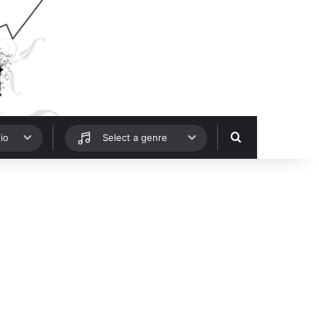
Hledat
io
Select a genre