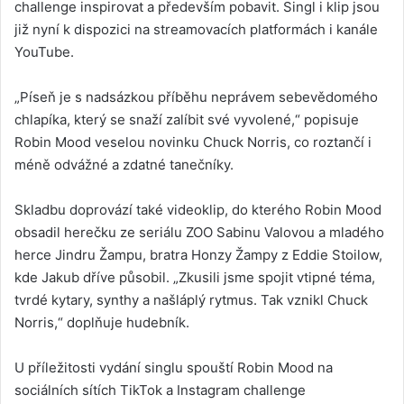
challenge inspirovat a především pobavit. Singl i klip jsou
již nyní k dispozici na streamovacích platformách i kanále
YouTube.
„Píseň je s nadsázkou příběhu neprávem sebevědomého
chlapíka, který se snaží zalíbit své vyvolené,“ popisuje
Robin Mood veselou novinku Chuck Norris, co roztančí i
méně odvážné a zdatné tanečníky.
Skladbu doprovází také videoklip, do kterého Robin Mood
obsadil herečku ze seriálu ZOO Sabinu Valovou a mladého
herce Jindru Žampu, bratra Honzy Žampy z Eddie Stoilow,
kde Jakub dříve působil. „Zkusili jsme spojit vtipné téma,
tvrdé kytary, synthy a našláplý rytmus. Tak vznikl Chuck
Norris,“ doplňuje hudebník.
U příležitosti vydání singlu spouští Robin Mood na
sociálních sítích TikTok a Instagram challenge