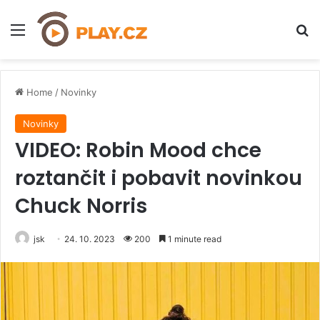
Menu
H
Home
/
Novinky
Novinky
VIDEO: Robin Mood chce
roztančit i pobavit novinkou
Chuck Norris
jsk
24. 10. 2023
200
1 minute read