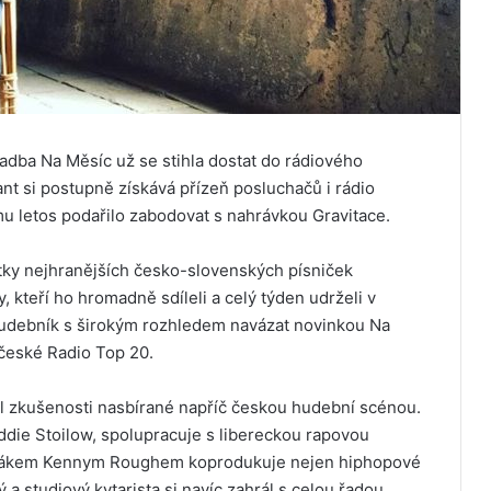
ladba Na Měsíc už se stihla dostat do rádiového
nt si postupně získává přízeň posluchačů i rádio
u letos podařilo zabodovat s nahrávkou Gravitace.
ítky nejhranějších česko-slovenských písniček
y, kteří ho hromadně sdíleli a celý týden udrželi v
 hudebník s širokým rozhledem navázat novinkou Na
 české Radio Top 20.
l zkušenosti nasbírané napříč českou hudební scénou.
ddie Stoilow, spolupracuje s libereckou rapovou
rťákem Kennym Roughem koprodukuje nejen hiphopové
 studiový kytarista si navíc zahrál s celou řadou