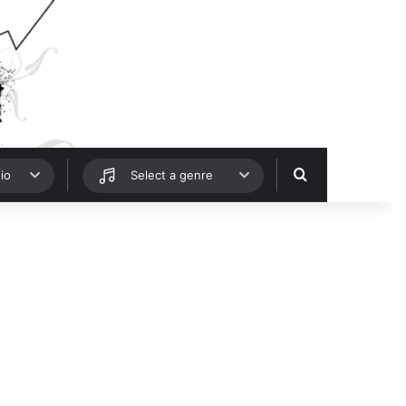
Hledat
io
Select a genre