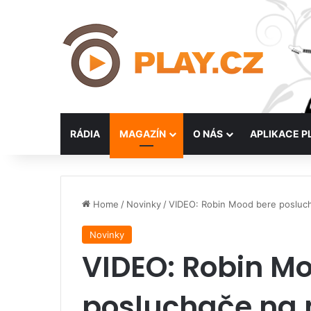
RÁDIA
MAGAZÍN
O NÁS
APLIKACE P
Home
/
Novinky
/
VIDEO: Robin Mood bere posluc
Novinky
VIDEO: Robin M
posluchače na 