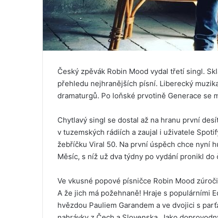
Český zpěvák Robin Mood vydal třetí singl. Sk
přehledu nejhranějších písní. Liberecký muzika
dramaturgů. Po loňské prvotině Generace se m
Chytlavý singl se dostal až na hranu první des
v tuzemských rádiích a zaujal i uživatele Spotif
žebříčku Viral 50. Na první úspěch chce nyní
Měsíc, s níž už dva týdny po vydání pronikl do
Ve vkusné popové písničce Robin Mood zúroči
A že jich má požehnaně! Hraje s populárními E
hvězdou Pauliem Garandem a ve dvojici s pa
nahrávky z Čech a Slovenska. Jako doprovodný a