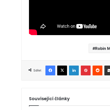
Robin 
Facebook
X
LinkedIn
Pinterest
Reddit
Sdílet
Související články