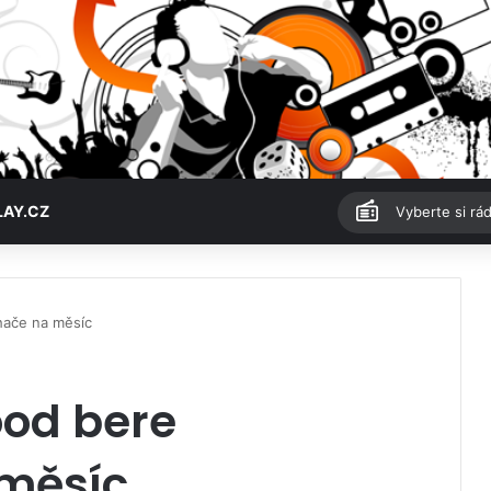
LAY.CZ
Vyberte si rád
hače na měsíc
ood bere
měsíc