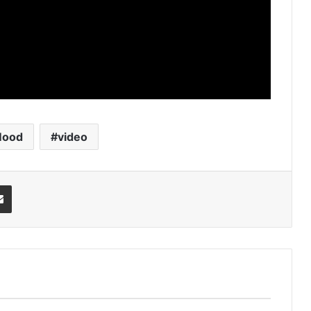
Mood
video
Share via Email