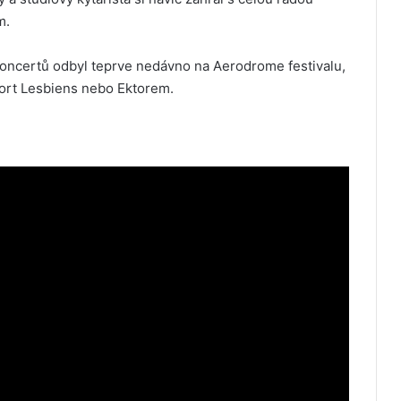
m.
koncertů odbyl teprve nedávno na Aerodrome festivalu,
ort Lesbiens nebo Ektorem.