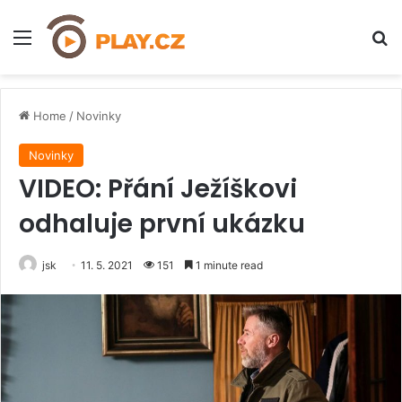
Menu
H
Home
/
Novinky
Novinky
VIDEO: Přání Ježíškovi
odhaluje první ukázku
jsk
11. 5. 2021
151
1 minute read