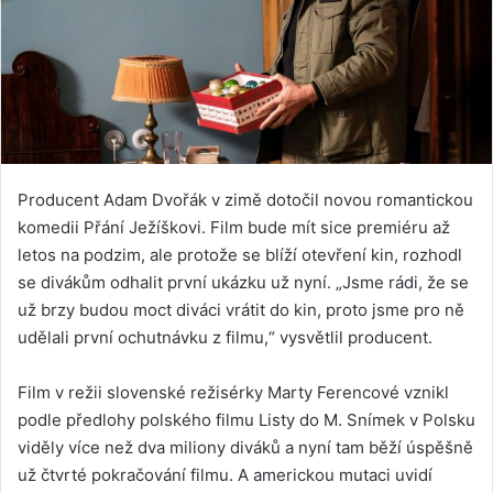
Producent Adam Dvořák v zimě dotočil novou romantickou
komedii Přání Ježíškovi. Film bude mít sice premiéru až
letos na podzim, ale protože se blíží otevření kin, rozhodl
se divákům odhalit první ukázku už nyní. „Jsme rádi, že se
už brzy budou moct diváci vrátit do kin, proto jsme pro ně
udělali první ochutnávku z filmu,“ vysvětlil producent.
Film v režii slovenské režisérky Marty Ferencové vznikl
podle předlohy polského filmu Listy do M. Snímek v Polsku
viděly více než dva miliony diváků a nyní tam běží úspěšně
už čtvrté pokračování filmu. A americkou mutaci uvidí