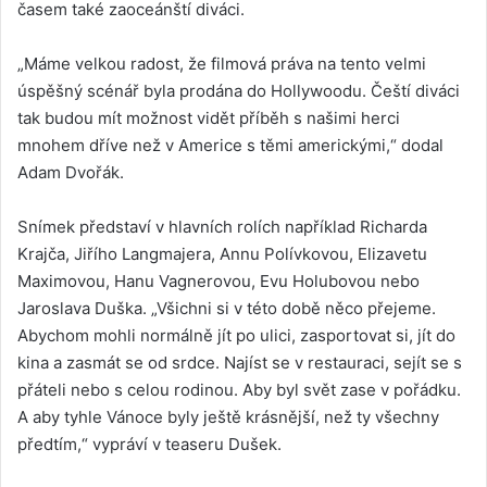
časem také zaoceánští diváci.
„Máme velkou radost, že filmová práva na tento velmi
úspěšný scénář byla prodána do Hollywoodu. Čeští diváci
tak budou mít možnost vidět příběh s našimi herci
mnohem dříve než v Americe s těmi americkými,“ dodal
Adam Dvořák.
Snímek představí v hlavních rolích například Richarda
Krajča, Jiřího Langmajera, Annu Polívkovou, Elizavetu
Maximovou, Hanu Vagnerovou, Evu Holubovou nebo
Jaroslava Duška. „Všichni si v této době něco přejeme.
Abychom mohli normálně jít po ulici, zasportovat si, jít do
kina a zasmát se od srdce. Najíst se v restauraci, sejít se s
přáteli nebo s celou rodinou. Aby byl svět zase v pořádku.
A aby tyhle Vánoce byly ještě krásnější, než ty všechny
předtím,“ vypráví v teaseru Dušek.