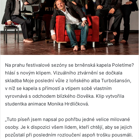
Na prahu festivalové sezóny se brněnská kapela Poletíme?
hlásí s novým klipem. Vizuálního ztvárnění se dočkala
skladba Moje poslední vůle z loňského alba Turbošansón,
v níž se kapela s přímostí a vtipem sobě vlastním
vyrovnává s odchodem blízkého člověka. Klip vytvořila
studentka animace Monika Hrdličková.
„Tuto píseň jsem napsal po pohřbu jedné velice milované
osoby. Je k dispozici všem lidem, kteří chtějí, aby se jejich
pozůstalí při posledním rozloučení aspoň trošku pousmáli.