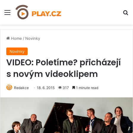
Menu
H
Home
/
Novinky
Novinky
VIDEO: Poletíme? přicházejí
s novým videoklipem
Redakce
18. 6. 2015
317
1 minute read