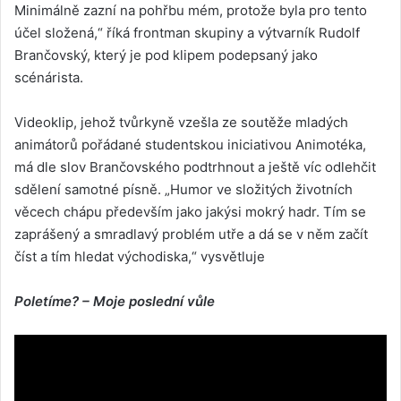
Minimálně zazní na pohřbu mém, protože byla pro tento
účel složená,“ říká frontman skupiny a výtvarník Rudolf
Brančovský, který je pod klipem podepsaný jako
scénárista.
Videoklip, jehož tvůrkyně vzešla ze soutěže mladých
animátorů pořádané studentskou iniciativou Animotéka,
má dle slov Brančovského podtrhnout a ještě víc odlehčit
sdělení samotné písně. „Humor ve složitých životních
věcech chápu především jako jakýsi mokrý hadr. Tím se
zaprášený a smradlavý problém utře a dá se v něm začít
číst a tím hledat východiska,“ vysvětluje
Poletíme? – Moje poslední vůle