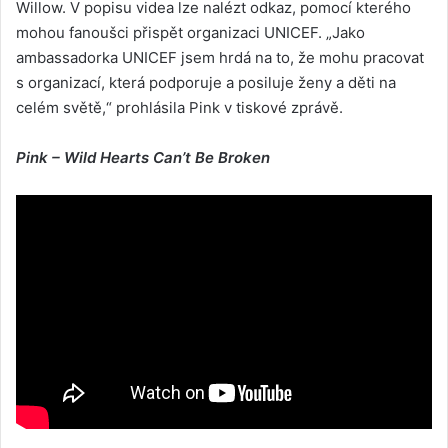
Willow. V popisu videa lze nalézt odkaz, pomocí kterého
mohou fanoušci přispět organizaci UNICEF. „Jako
ambassadorka UNICEF jsem hrdá na to, že mohu pracovat
s organizací, která podporuje a posiluje ženy a děti na
celém světě,“ prohlásila Pink v tiskové zprávě.
Pink – Wild Hearts Can’t Be Broken