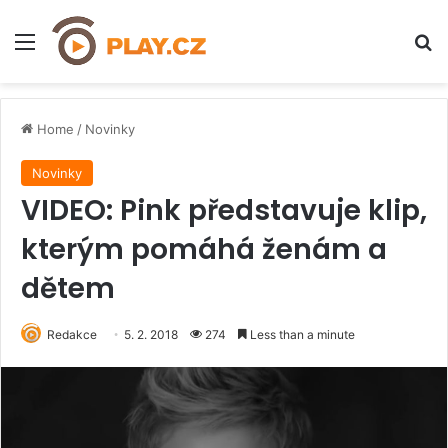
Menu
H
Home
/
Novinky
Novinky
VIDEO: Pink představuje klip,
kterým pomáhá ženám a
dětem
Redakce
5. 2. 2018
274
Less than a minute