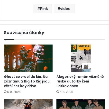
Pink
video
Související články
Ghost se vrací do kin. Na
Alegorický román vězněné
záznamu 2 Big To Rig jsou
ruské autorky Ženi
větší než kdy dříve
Berkovičové
6. 8. 2026
6. 8. 2026