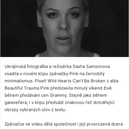
Ukrajinská fotografka a režisérka Sasha Samsonova
vsadila v novém klipu zpěvačky Pink na černobílý
minimalismus. Píseň Wild Hearts Can’t Be Broken z alba
Beautiful Trauma Pink představila minulý víkend živě
během předávání cen Grammy. Stejně jako během
galavečera, i v klipu předvádí znakovou řeč dotvářející
obrazy vybraných slov z textu.
Zpěvačce ve videu dělá společnost i její prvorozená dcera