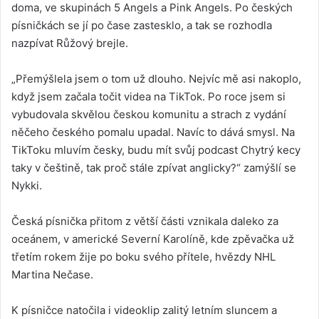
doma, ve skupinách 5 Angels a Pink Angels. Po českých
písničkách se jí po čase zastesklo, a tak se rozhodla
nazpívat Růžový brejle.
„Přemýšlela jsem o tom už dlouho. Nejvíc mě asi nakoplo,
když jsem začala točit videa na TikTok. Po roce jsem si
vybudovala skvělou českou komunitu a strach z vydání
něčeho českého pomalu upadal. Navíc to dává smysl. Na
TikToku mluvím česky, budu mít svůj podcast Chytrý kecy
taky v češtině, tak proč stále zpívat anglicky?“ zamýšlí se
Nykki.
Česká písnička přitom z větší části vznikala daleko za
oceánem, v americké Severní Karolíně, kde zpěvačka už
třetím rokem žije po boku svého přítele, hvězdy NHL
Martina Nečase.
K písničce natočila i videoklip zalitý letním sluncem a