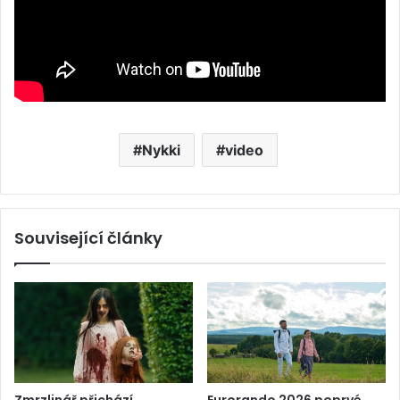
Nykki
video
Související články
Zmrzlinář přichází
Eurorando 2026 poprvé