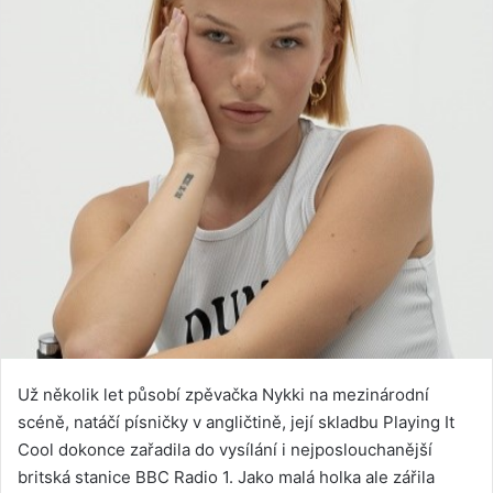
Už několik let působí zpěvačka Nykki na mezinárodní
scéně, natáčí písničky v angličtině, její skladbu Playing It
Cool dokonce zařadila do vysílání i nejposlouchanější
britská stanice BBC Radio 1. Jako malá holka ale zářila