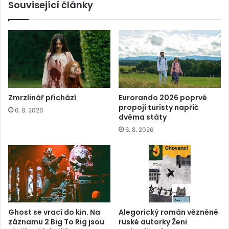
Související články
Zmrzlinář přichází
Eurorando 2026 poprvé
propojí turisty napříč
6. 8. 2026
dvěma státy
6. 8. 2026
Ghost se vrací do kin. Na
Alegorický román vězněné
záznamu 2 Big To Rig jsou
ruské autorky Ženi