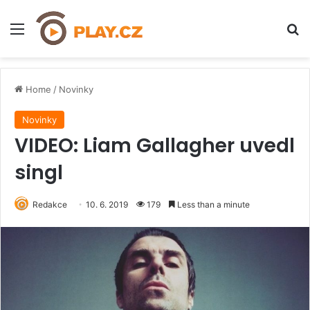
Menu
H
Home
/
Novinky
Novinky
VIDEO: Liam Gallagher uvedl
singl
Redakce
10. 6. 2019
179
Less than a minute