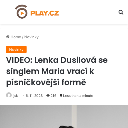
Menu
H
Home
/
Novinky
Novinky
VIDEO: Lenka Dusilová se
singlem Maria vrací k
písničkovější formě
jsk
6. 11. 2023
216
Less than a minute