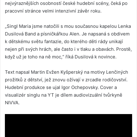
nejvýraznějších osobností české hudební scény, čeká po
pracovní stránce velmi intenzivní závěr roku.
„Singl Maria jsme natočili s mou současnou kapelou Lenka
Dusilová Band a písničkářkou Alen. Je napsaná s obdivem
k dětskému světu fantazie, do kterého děti rády unikají
nejen při svých hrách, ale často i v tlaku a obavách. Prostě,
když už je toho na ně moc,“ říká Dusilová k novince.
Text napsal Martin Evžen Kyšperský na motivy Lenčiných
prožitků z dětství, jež znovu ožívají v zrcadle rodičovství.
Hudební produkce se ujal Igor Ochepovsky. Cover a
visualizér singlu na YT je dílem audiovizuální tvůrkyně
NIVVA.