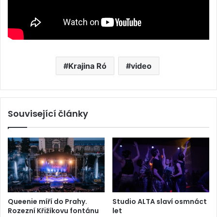
Krajina Ró
video
Související články
Queenie míří do Prahy.
Studio ALTA slaví osmnáct
Rozezní Křižíkovu fontánu
let