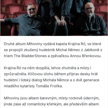
Druhé album Mlhoviny vydává kapela Krajina Ró, ve které
se propojili zkušený hudebník Michal Němec z Jablkoně s
triem The BladderStones a zpěvačkou Annou Břenkovou.
Krajina Ró na něm dospěla, lehce zhutněla a místy i
zprůzračněla. Klíčovou úlohu během příprav desky hrál
hudební i lidský dialog Michala Němce a o dvě generace
mladšího kytaristy Tomáše Frolíka.
Mlhoviny jsou albem barevným, místy rockově úderným,
jinde zase až romanticky křehkým, ale především albem