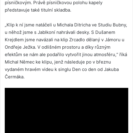
písničkovým. Právě písničkovou polohu kapely
představuje také titulní skladba.
„Klip k ní jsme natáčeli u Michala Ditricha ve Studiu Bubny,
u něhož jsme s Jablkoní nahrávali desky. S Dušanem
Krejdlem jsme navázali na klip Zrcadlo dělaný v Jámoru u
Ondřeje Ježka. V odlišném prostoru a díky různým
efektům se nám ale podařilo vytvořit jinou atmosféru,“ říká
Michal Němec ke klipu, jenž následuje po v březnu
vydaném hravém videu k singlu Den co den od Jakuba
Čermáka.