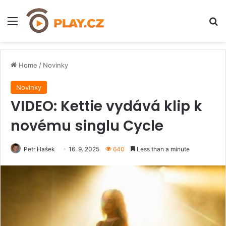
Menu
H
Home
/
Novinky
Novinky
VIDEO: Kettie vydává klip k
novému singlu Cycle
Petr Hašek
16. 9. 2025
640
Less than a minute