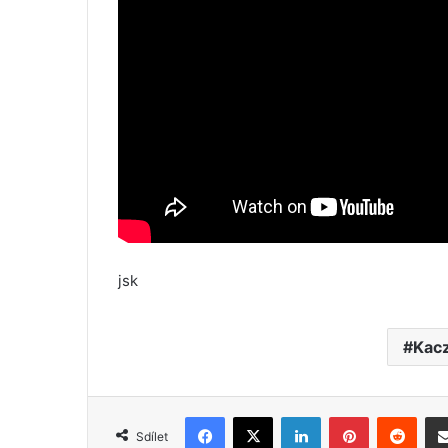
jsk
Kacz
Facebook
X
LinkedIn
Pinterest
Reddit
Sdílet