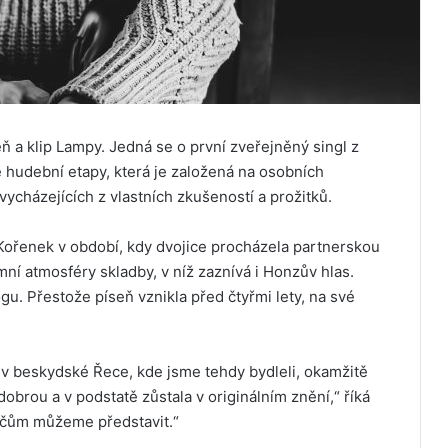
 a klip Lampy. Jedná se o první zveřejněný singl z
 hudební etapy, která je založená na osobních
ycházejících z vlastních zkušeností a prožitků.
ořenek v období, kdy dvojice procházela partnerskou
imní atmosféry skladby, v níž zaznívá i Honzův hlas.
gu. Přestože píseň vznikla před čtyřmi lety, na své
 v beskydské Řece, kde jsme tehdy bydleli, okamžitě
dobrou a v podstatě zůstala v originálním znění,“ říká
ačům můžeme představit.“