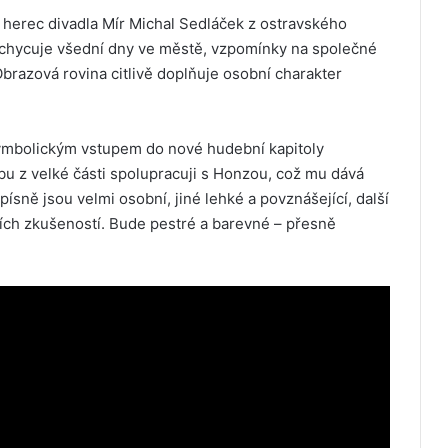
 herec divadla Mír Michal Sedláček z ostravského
zachycuje všední dny ve městě, vzpomínky na společné
 Obrazová rovina citlivě doplňuje osobní charakter
ymbolickým vstupem do nové hudební kapitoly
u z velké části spolupracuji s Honzou, což mu dává
ísně jsou velmi osobní, jiné lehké a povznášející, další
ních zkušeností. Bude pestré a barevné – přesně