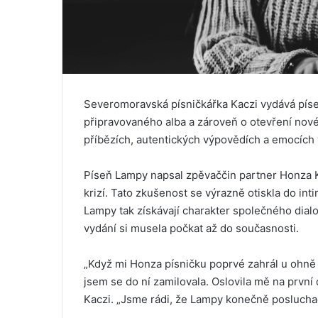
Severomoravská písničkářka Kaczi vydává píseň
připravovaného alba a zároveň o otevření nové
příbězích, autentických výpovědích a emocích v
Píseň Lampy napsal zpěvaččin partner Honza K
krizí. Tato zkušenost se výrazně otiskla do int
Lampy tak získávají charakter společného dialo
vydání si musela počkat až do současnosti.
„Když mi Honza písničku poprvé zahrál u ohně
jsem se do ní zamilovala. Oslovila mě na první 
Kaczi. „Jsme rádi, že Lampy konečně posluch