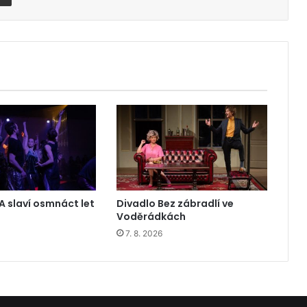
A slaví osmnáct let
Divadlo Bez zábradlí ve
Voděrádkách
7. 8. 2026