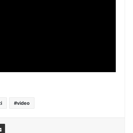
i
video
Share via Email