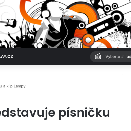
LAY.CZ
Vyberte si rád
u a klip Lampy
edstavuje písničku