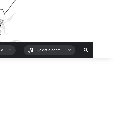
Hledat
io
Select a genre