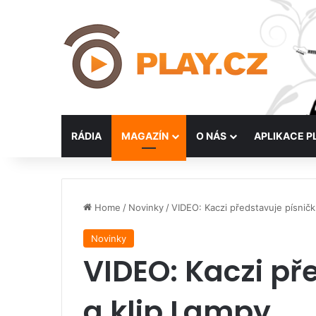
RÁDIA
MAGAZÍN
O NÁS
APLIKACE P
Home
/
Novinky
/
VIDEO: Kaczi představuje písničk
Novinky
VIDEO: Kaczi př
a klip Lampy