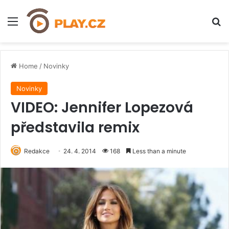
Menu
H
Home
/
Novinky
Novinky
VIDEO: Jennifer Lopezová
představila remix
Redakce
24. 4. 2014
168
Less than a minute