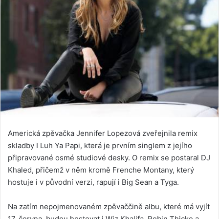
Americká zpěvačka Jennifer Lopezová zveřejnila remix
skladby I Luh Ya Papi, která je prvním singlem z jejího
připravované osmé studiové desky. O remix se postaral DJ
Khaled, přičemž v něm kromě Frenche Montany, který
hostuje i v původní verzi, rapují i Big Sean a Tyga.
Na zatím nepojmenovaném zpěvaččině albu, které má vyjít
17. června, budou hostovat i Wiz Khalifa, Robin Thicke a