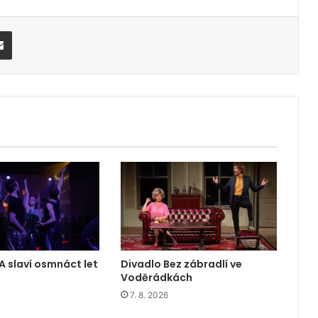
Share via Email
A slaví osmnáct let
Divadlo Bez zábradlí ve
Voděrádkách
7. 8. 2026