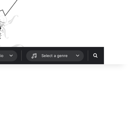
Hledat
io
Select a genre