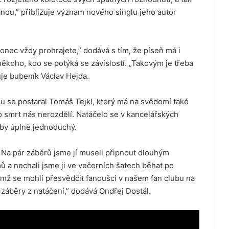
anou,” přibližuje význam nového singlu jeho autor
akonec vždy prohrajete,” dodává s tím, že píseň má i
koho, kdo se potýká se závislostí. „Takovým je třeba
uje bubeník Václav Hejda.
lu se postaral Tomáš Tejkl, který má na svědomí také
o smrt nás nerozdělí. Natáčelo se v kancelářských
rby úplně jednoduchý.
y. Na pár záběrů jsme jí museli připnout dlouhým
ů a nechali jsme ji ve večerních šatech běhat po
čemž se mohli přesvědčit fanoušci v našem fan clubu na
 záběry z natáčení,” dodává Ondřej Dostál.