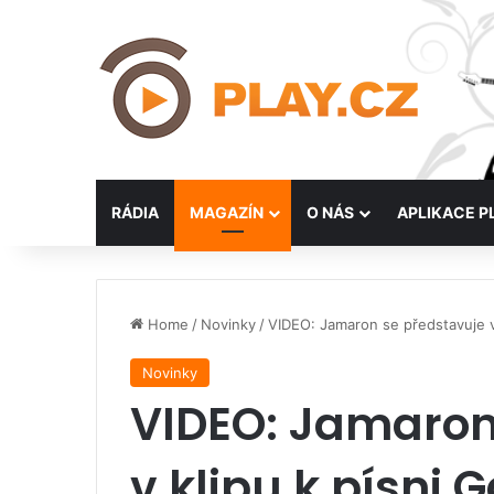
RÁDIA
MAGAZÍN
O NÁS
APLIKACE P
Home
/
Novinky
/
VIDEO: Jamaron se představuje v
Novinky
VIDEO: Jamaron
v klipu k písni