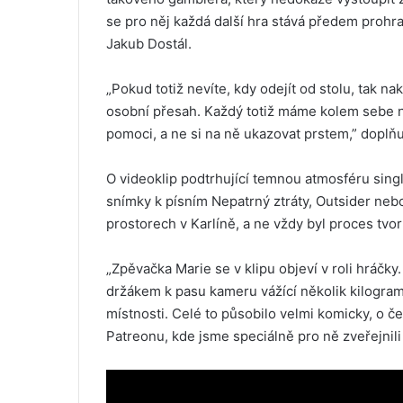
se pro něj každá další hra stává předem prohr
Jakub Dostál.
„Pokud totiž nevíte, kdy odejít od stolu, tak n
osobní přesah. Každý totiž máme kolem sebe ně
pomoci, a ne si na ně ukazovat prstem,” doplň
O videoklip podtrhující temnou atmosféru sing
snímky k písním Nepatrný ztráty, Outsider neb
prostorech v Karlíně, a ne vždy byl proces tvo
„Zpěvačka Marie se v klipu objeví v roli hráčk
držákem k pasu kameru vážící několik kilogram
místnosti. Celé to působilo velmi komicky, o 
Patreonu, kde jsme speciálně pro ně zveřejnili