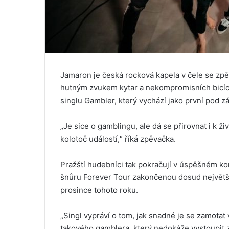
Jamaron je česká rocková kapela v čele se zpě
hutným zvukem kytar a nekompromisních bicích
singlu Gambler, který vychází jako první pod z
„Je sice o gamblingu, ale dá se přirovnat i k ž
kolotoč událostí,“ říká zpěvačka.
Pražští hudebníci tak pokračují v úspěšném kon
šnůru Forever Tour zakončenou dosud největší
prosince tohoto roku.
„Singl vypráví o tom, jak snadné je se zamotat 
takového gamblera, který nedokáže vystoupit z