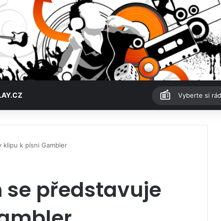
LAY.CZ
Vyberte si rád
 klipu k písni Gambler
 se představuje
 Gambler