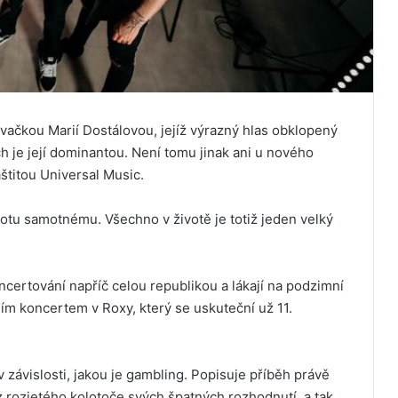
vačkou Marií Dostálovou, jejíž výrazný hlas obklopený
 je její dominantou. Není tomu jinak ani u nového
áštitou Universal Music.
ivotu samotnému. Všechno v životě je totiž jeden velký
certování napříč celou republikou a lákají na podzimní
m koncertem v Roxy, který se uskuteční už 11.
v závislosti, jakou je gambling. Popisuje příběh právě
 rozjetého kolotoče svých špatných rozhodnutí, a tak