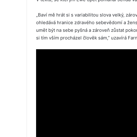
„Baví mě hrát si s variabilitou slova velký, z
ohledává hranice zdravého sebevědomí a ženské 
umět být na sebe pyšná a zároveň zůstat pokor
si tím vším procházel člověk sám,” uzavírá Farn