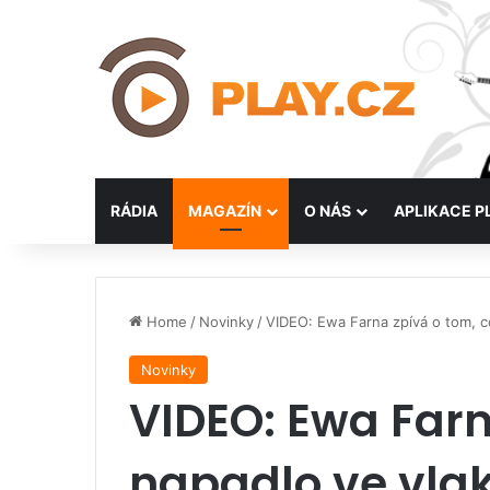
RÁDIA
MAGAZÍN
O NÁS
APLIKACE P
Home
/
Novinky
/
VIDEO: Ewa Farna zpívá o tom, co
Novinky
VIDEO: Ewa Farna
napadlo ve vla