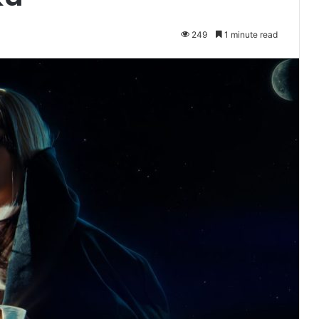
249
1 minute read