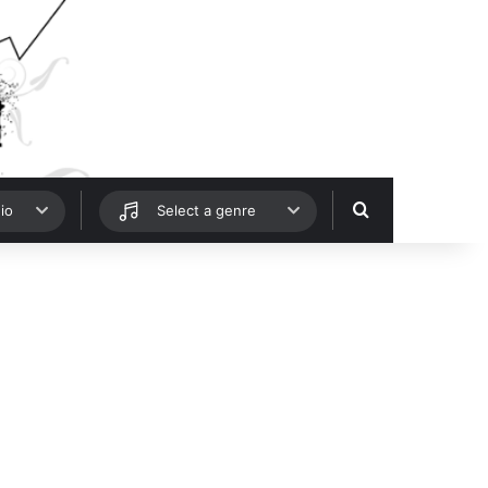
Hledat
io
Select a genre