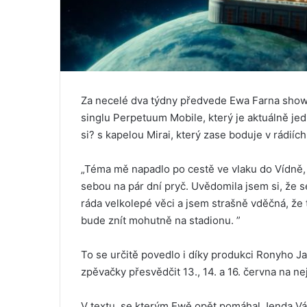
Za necelé dva týdny předvede Ewa Farna show
singlu Perpetuum Mobile, který je aktuálně je
si? s kapelou Mirai, který zase boduje v rádiích
„Téma mě napadlo po cestě ve vlaku do Vídně,
sebou na pár dní pryč. Uvědomila jsem si, že s
ráda velkolepé věci a jsem strašně vděčná, že 
bude znít mohutně na stadionu. ”
To se určitě povedlo i díky produkci Ronyho Ja
zpěvačky přesvědčit 13., 14. a 16. června na n
V textu, se kterým Ewě opět pomáhal Jenda V