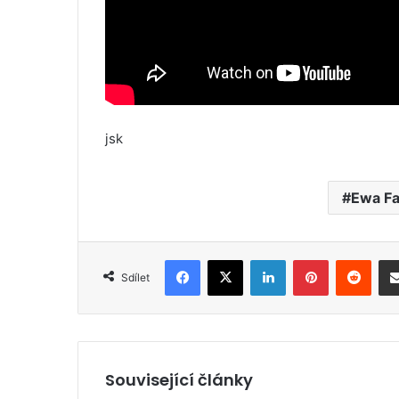
jsk
Ewa Fa
Facebook
X
LinkedIn
Pinterest
Reddit
Sdílet
Související články