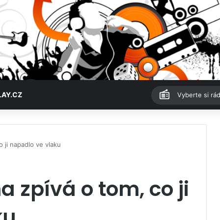
LAY.CZ
Vyberte si rád
 ji napadlo ve vlaku
 zpívá o tom, co ji
ku