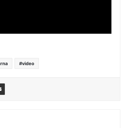
rna
video
Share via Email