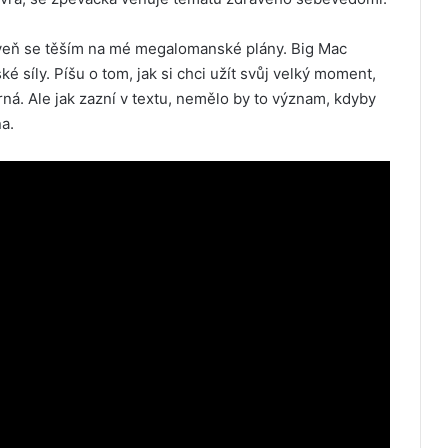
ároveň se těším na mé megalomanské plány. Big Mac
síly. Píšu o tom, jak si chci užít svůj velký moment,
ná. Ale jak zazní v textu, nemělo by to význam, kdyby
a.