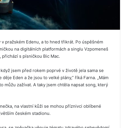
 v pražském Edenu, a to hned třikrát. Po úspěšném
dničkou na digitálních platformách a singlu Vzpomeneš
, přichází s písničkou Bic Mac.
 když jsem před rokem poprvé v životě jela sama se
e děje Eden a že jsou to velké plány,” říká Farna. „Mám
to můžu zažívat. A taky jsem chtěla napsat song, který
nečka, na vlastní kůži se mohou příznivci oblíbené
ejvětším českém stadionu.
ávra, se zpěvačka věnuje tématu zdravého sebevědomí.