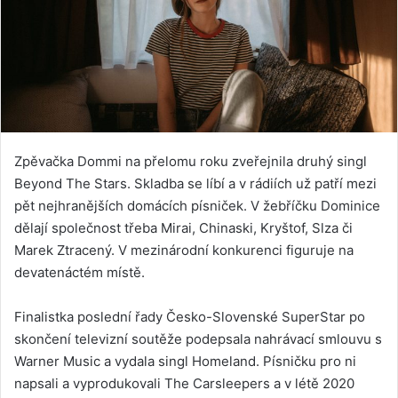
Zpěvačka Dommi na přelomu roku zveřejnila druhý singl
Beyond The Stars. Skladba se líbí a v rádiích už patří mezi
pět nejhranějších domácích písniček. V žebříčku Dominice
dělají společnost třeba Mirai, Chinaski, Kryštof, Slza či
Marek Ztracený. V mezinárodní konkurenci figuruje na
devatenáctém místě.
Finalistka poslední řady Česko-Slovenské SuperStar po
skončení televizní soutěže podepsala nahrávací smlouvu s
Warner Music a vydala singl Homeland. Písničku pro ni
napsali a vyprodukovali The Carsleepers a v létě 2020