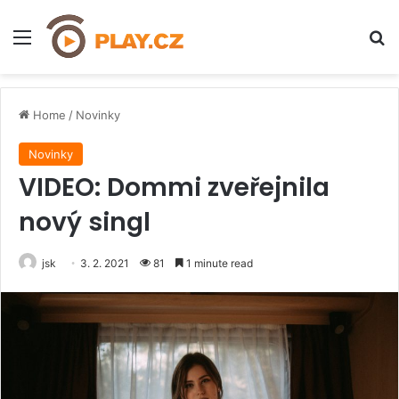
Menu
H
Home
/
Novinky
Novinky
VIDEO: Dommi zveřejnila
nový singl
jsk
3. 2. 2021
81
1 minute read