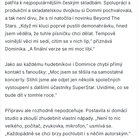
patřila k nejpopulárnějším českým skladbám. Spolupráci s
produkční a skladatelskou dvojkou si Dommi pochvalovala,
a tak není divu, že s ní natočila i novinku Beyond The
Stars. „Když mi kluci poprvé pustili demonahrávku, hned
jsem věděla, že tuhle písničku chci dělat. Tempově
volnější věci mi sedí, citím se v nich líp,“ přiznává
Dominika. „A finální verze se mi moc líbí.“
Jako asi každému hudebníkovi i Dominice chybí přímý
kontakt s fanoušky: „Moc jsem se těšila na samostatné
koncerty. Stihli jsme ale odjet jen několik společných
vystoupení s dalšími účastníky SuperStar. Uvidíme, co se
bude dít v tomhle roce.“
Přípravu ale rozhodně nepodceňuje. Postavila si domácí
studio a zkouší zhudebnit vlastní nápady. „Není to nic
velkého, počítač, zvukovka, mikrofon,“ usmívá se.
„Každopádně se chci brzy pochlubit i s něčím autorským.“