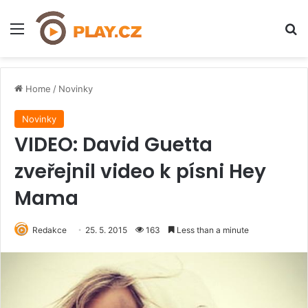
Menu
H
Home
/
Novinky
Novinky
VIDEO: David Guetta
zveřejnil video k písni Hey
Mama
Redakce
25. 5. 2015
163
Less than a minute