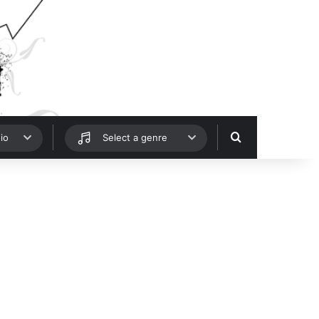
Hledat
io
Select a genre