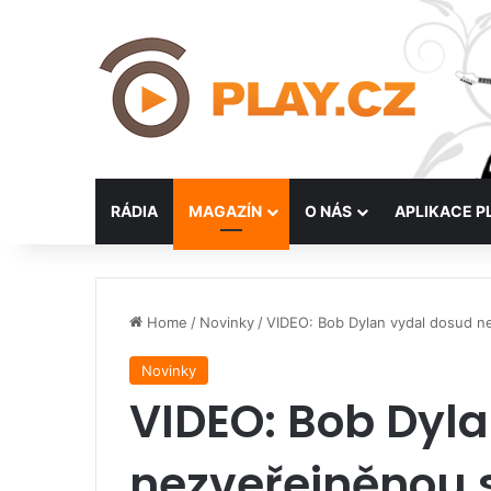
RÁDIA
MAGAZÍN
O NÁS
APLIKACE P
Home
/
Novinky
/
VIDEO: Bob Dylan vydal dosud n
Novinky
VIDEO: Bob Dyl
nezveřejněnou 