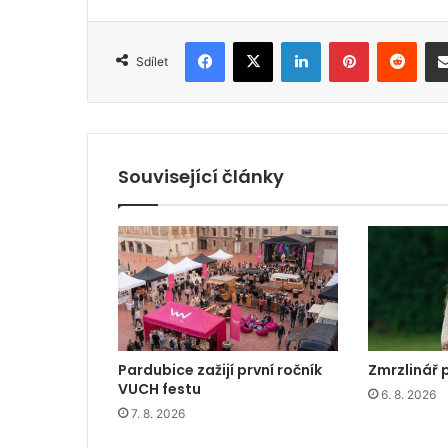
Facebook
X
LinkedIn
Pinterest
Reddit
Sdílet
Související články
Pardubice zažijí první ročník
Zmrzlinář 
VUCH festu
6. 8. 2026
7. 8. 2026