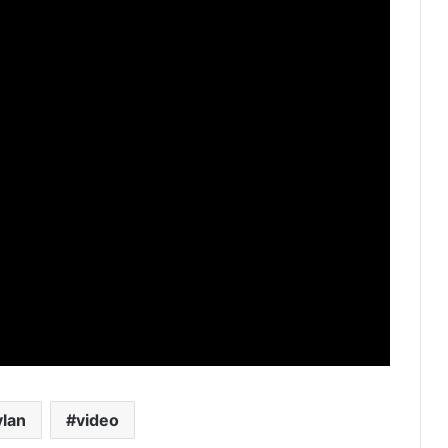
lan
video