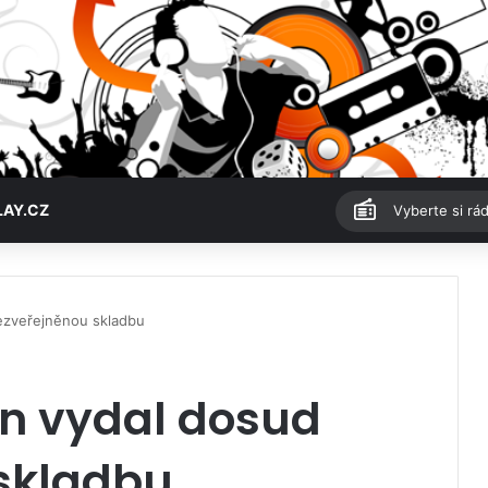
LAY.CZ
Vyberte si rád
ezveřejněnou skladbu
an vydal dosud
skladbu