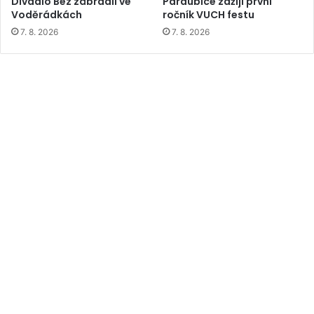
Divadlo Bez zábradlí ve
Pardubice zažijí první
Voděrádkách
ročník VUCH festu
7. 8. 2026
7. 8. 2026