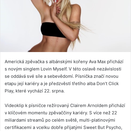
Americká zpěvačka s albánskými kořeny Ava Max přichází
s novým singlem Lovin Myself. V této oslavě nezávislosti
se oddává své síle a sebevědomí. Písnička značí novou
etapu její kariéry a je předzvěstí třetího alba Don’t Click
Play, které vychází 22. srpna.
Videoklip k písničce režírovaný Clairem Arnoldem přichází
v klíčovém momentu zpěvaččiny kariéry. S více než 22
miliardami streamů po celém světě, multi-platinovými
certifikacemi a vcelku dobře přijatými Sweet But Psycho,