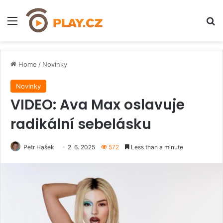
Menu
H
Home
/
Novinky
Novinky
VIDEO: Ava Max oslavuje
radikální sebelásku
Petr Hašek
2. 6. 2025
572
Less than a minute