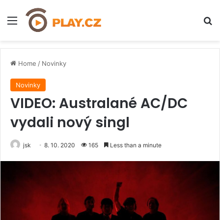
Menu
H
Home
/
Novinky
Novinky
VIDEO: Australané AC/DC
vydali nový singl
jsk
8. 10. 2020
165
Less than a minute