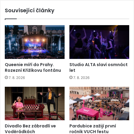
Související články
Queenie míří do Prahy.
Studio ALTA slaví osmnáct
Rozezní Křižíkovu fontánu
let
7. 8. 2026
7. 8. 2026
Divadlo Bez zábradlí ve
Pardubice zažijí první
Voděrádkách
ročník VUCH festu