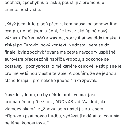
odchází, zpochybňuje lásku, pouští ji a proměňuje
zranitelnost v sílu.
„Když jsem tuto píseň před rokem napsal na songwriting
campu, neměl jsem tušení, že text získá úplně nový
význam. Refrén We’re wasted, sorry that we didn’t make it
získal po Eurovizi nový kontext. Nedostal jsem se do
finále, byla zpochybňována má cesta navzdory úspěšné
eurovizní předsezóně napříč Evropou, a dokonce se
dostavily i pochybnosti o mé kariéře celkově. Psát písně je
pro mě většinou vlastní terapie. A doufám, že se jednou
stane terapií i pro někoho jiného,“ říká zpěvák.
Navzdory tomu, co by někdo mohl vnímat jako
promarněnou příležitost, ADONXS vidí Wasted jako
zlomový okamžik: „Znovu jsem našel jiskru. Jsem
připraven psát novou hudbu, vydávat ji a dělat to, co umím
nejlépe, koncertovat.“