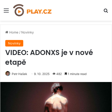
Menu
H
Home
/
Novinky
Novinky
VIDEO: ADONXS je v nové
etapě
Petr Hašek
9. 10. 2025
482
1 minute read