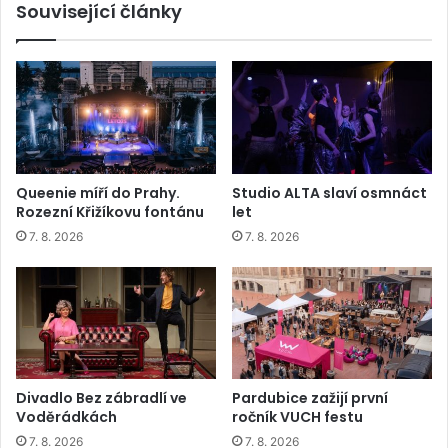
Související články
Queenie míří do Prahy.
Studio ALTA slaví osmnáct
Rozezní Křižíkovu fontánu
let
7. 8. 2026
7. 8. 2026
Divadlo Bez zábradlí ve
Pardubice zažijí první
Voděrádkách
ročník VUCH festu
7. 8. 2026
7. 8. 2026