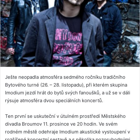
Ješte neopadla atmosféra sedmého ročníku tradičního
Bytového turné (26. – 28. listopadu), při kterém skupina
Imodium jezdí hrát do bytů svých fanoušků, a už se v dáli
rýsuje atmosféra dvou speciálních koncertů.
Ten první se uskuteční v útulném prostředí Městského
divadla Broumov 11. prosince ve 20 hodin. Ve svém
rodném městě odehraje Imodium akustické vystoupení v
rozšířené koncertní sestavě a s několika pozoruhodnými