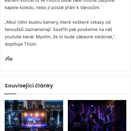
Během koncertu ve Futuru bude také možné zazpívat
kapele koledu, nebo jí poslat přání k Vánocům.
„Mezi lidmi budou kamery, které veškeré vzkazy od
fanoušků zaznamenají. Sestřih pak pověsíme na náš
youtube kanál. Myslím, že to bude zábavné sledovat,“
doplňuje Thom.
JŠp
Související články