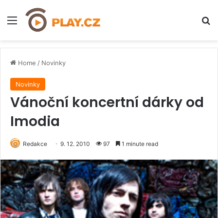
Menu
H
Home
/
Novinky
Novinky
Vánoční koncertní dárky od
Imodia
Redakce
9. 12. 2010
97
1 minute read