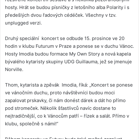
hosty. Hrát se budou písničky z letošního alba Polarity i s
předešlých dvou řadových cédéček. Všechny v tzv.
unplugged verzi.
Druhý speciální koncert se odbude 15. prosince ve 20
hodin v klubu Futurum v Praze a ponese se v duchu Vánoc.
Hosty Imodia budou formace My Own Story a nová kapela
bývalého kytaristy skupiny UDG Guillauma, jež se jmenuje
Norville.
Thom, kytarista a zpěvák Imodia, říká: „Koncert se ponese
ve vánočním duchu, proto návštěvníci budou moci
zapalovat prskavky, či nám donést dárek a dát ho přímo
pod stromeček. Několik šťastlivců navíc dostane to
nejtradičnější, co k Vánocům patří – řízek a salát. Přímo v
klubu, společně s námi!“