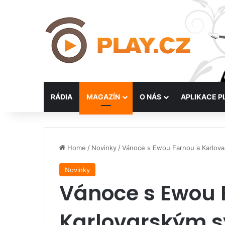
RÁDIA
MAGAZÍN
O NÁS
APLIKACE P
Home
/
Novinky
/
Vánoce s Ewou Farnou a Karlov
Novinky
Vánoce s Ewou 
Karlovarským 