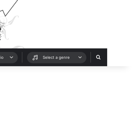
Hledat
io
Select a genre