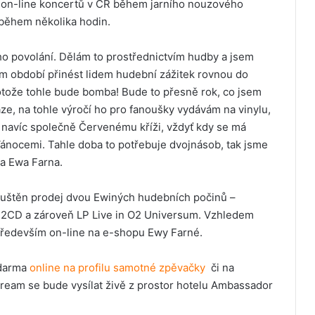
h on-line koncertů v ČR během jarního nouzového
 během několika hodin.
ého povolání. Dělám to prostřednictvím hudby a jsem
m období přinést lidem hudební zážitek rovnou do
rotože tohle bude bomba! Bude to přesně rok, co jsem
ze, na tohle výročí ho pro fanoušky vydávám na vinylu,
navíc společně Červenému kříži, vždyť kdy se má
 Vánocemi. Tahle doba to potřebuje dvojnásob, tak jsme
ka Ewa Farna.
puštěn prodej dvou Ewiných hudebních počinů –
a 2CD a zároveň LP Live in O2 Universum. Vzhledem
 především on-line na e-shopu Ewy Farné.
zdarma
online na profilu samotné zpěvačky
či na
stream se bude vysílat živě z prostor hotelu Ambassador