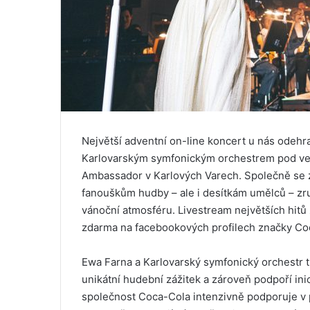
Největší adventní on-line koncert u nás odehr
Karlovarským symfonickým orchestrem pod ved
Ambassador v Karlových Varech. Společně se z
fanouškům hudby – ale i desítkám umělců – zruš
vánoční atmosféru. Livestream největších hitů
zdarma na facebookových profilech značky Co
Ewa Farna a Karlovarský symfonický orchestr
unikátní hudební zážitek a zároveň podpoří in
společnost Coca-Cola intenzivně podporuje v 