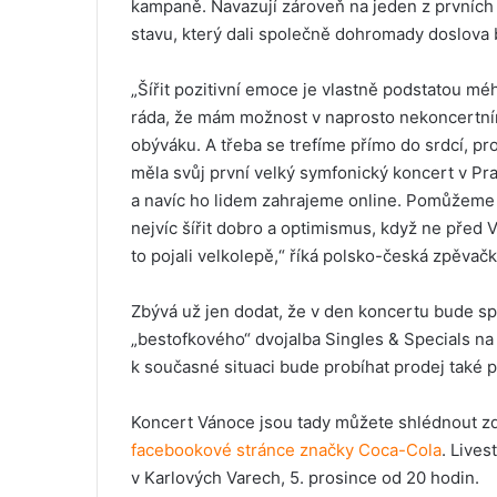
kampaně. Navazují zároveň na jeden z prvníc
stavu, který dali společně dohromady doslova
„Šířit pozitivní emoce je vlastně podstatou m
ráda, že mám možnost v naprosto nekoncertní
obýváku. A třeba se trefíme přímo do srdcí, p
měla svůj první velký symfonický koncert v Pra
a navíc ho lidem zahrajeme online. Pomůžeme 
nejvíc šířit dobro a optimismus, když ne před
to pojali velkolepě,“ říká polsko-česká zpěvač
Zbývá už jen dodat, že v den koncertu bude s
„bestofkového“ dvojalba Singles & Specials n
k současné situaci bude probíhat prodej také
Koncert Vánoce jsou tady můžete shlédnout 
facebookové stránce značky Coca-Cola
. Live
v Karlových Varech, 5. prosince od 20 hodin.