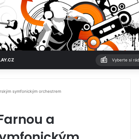
LAY.CZ
Vyberte si rád
arským symfonickým orchestrem
Farnou a
symfonickým