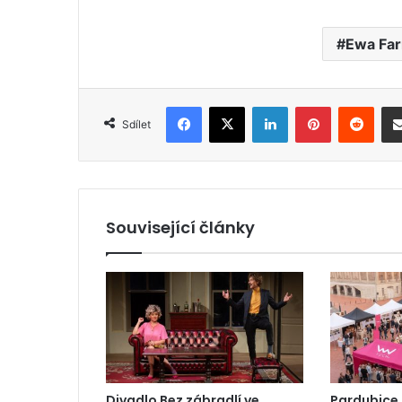
Ewa Far
Facebook
X
LinkedIn
Pinterest
Reddit
Sdílet
Související články
Divadlo Bez zábradlí ve
Pardubice z