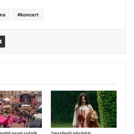
na
koncert
Share via Email
ažijí první ročník
Zmrzlinář přichází