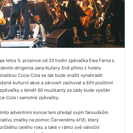
aje letos 5. prosince od 20 hodin zpěvačka Ewa Farna s
ením dirigenta Jana Kučery živě přímo z hotelu
načkou Coca-Cola se tak bude snažit vynahradit
ené kulturní akce a zároveň zachovat a šířit pozitivní
 zpěvačky s téměř 60 muzikanty za zády bude vysílán
ca-Cola i samotné zpěvačky.
 tímto adventním koncertem předají svým fanouškům
iciativu značky na pomoc Červenému kříži, který
průběhu celého roku a také v rámci své vánoční