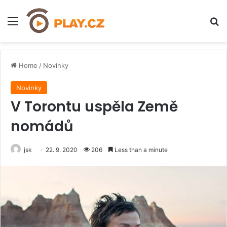
Menu
H
Home
/
Novinky
Novinky
V Torontu uspěla Země
nomádů
jsk
22. 9. 2020
206
Less than a minute