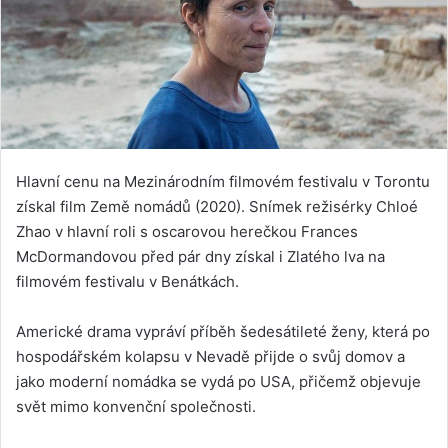
Hlavní cenu na Mezinárodním filmovém festivalu v Torontu
získal film Země nomádů (2020). Snímek režisérky Chloé
Zhao v hlavní roli s oscarovou herečkou Frances
McDormandovou před pár dny získal i Zlatého lva na
filmovém festivalu v Benátkách.
Americké drama vypráví příběh šedesátileté ženy, která po
hospodářském kolapsu v Nevadě přijde o svůj domov a
jako moderní nomádka se vydá po USA, přičemž objevuje
svět mimo konvenční společnosti.