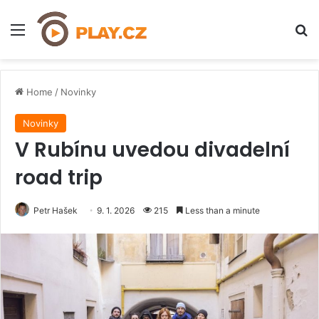
Menu
H
Home
/
Novinky
Novinky
V Rubínu uvedou divadelní
road trip
Petr Hašek
9. 1. 2026
215
Less than a minute