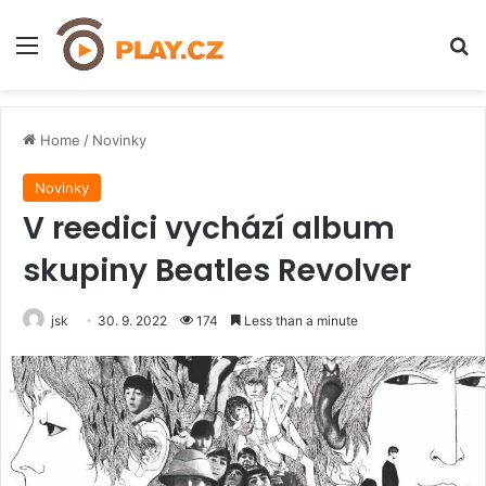
Menu
H
Home
/
Novinky
Novinky
V reedici vychází album
skupiny Beatles Revolver
jsk
30. 9. 2022
174
Less than a minute