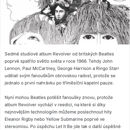
Sedmé studiové album Revolver od britských Beatles
poprvé spatřilo světlo světa v roce 1966. Tehdy John
Lennon, Paul McCartney, George Harrison a Ringo Starr
udělali svým fanouškům obrovskou radost, protože se
jednalo o první nahrávku po tříměsíční kapelní pauze.
Nyní mohou Beatles potěšit fanoušky znovu, protože
album Revolver vychází v reedici, na které si díky
nejnovějším technologiím můžeme poslechnout hity
Eleanor Rigby nebo Yellow Submarine poprvé ve
stereomixu. Po úspěchu Let It Be jde tak o další úspěšné