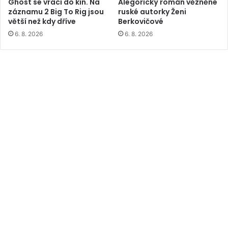
Ghost se vrací do kin. Na
Alegorický román vězněné
záznamu 2 Big To Rig jsou
ruské autorky Ženi
větší než kdy dříve
Berkovičové
6. 8. 2026
6. 8. 2026