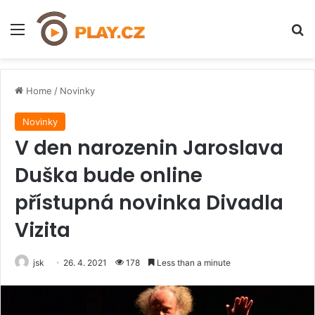
Menu
H
Home
/
Novinky
Novinky
V den narozenin Jaroslava
Duška bude online
přístupná novinka Divadla
Vizita
jsk
26. 4. 2021
178
Less than a minute