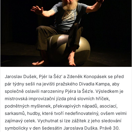
Jaroslav Dušek, Pjér la Šéz‘ a Zdeněk Konopásek se před
pár týdny sešli na jevišti pražského Divadla Kampa, aby
společně oslavili narozeniny Pjéra la Šéz’e. Výsledkem je
mistrovská improvizační jízda plná slovních hříček,
podnětných myšlenek, překvapivých nápadů, asociací,
sarkasmů, hudby, které tvoří nedefinovatelný, ovšem velmi
zajímavý celek. Vychutnat si lze zážitek z jeho sledování
symbolicky v den šedesátin Jaroslava Duška. Právě 30.