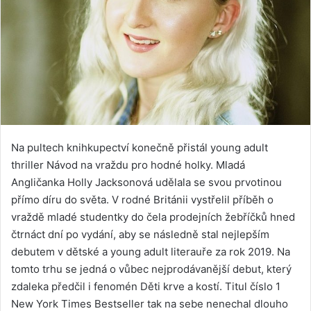
Na pultech knihkupectví konečně přistál young adult
thriller Návod na vraždu pro hodné holky. Mladá
Angličanka Holly Jacksonová udělala se svou prvotinou
přímo díru do světa. V rodné Británii vystřelil příběh o
vraždě mladé studentky do čela prodejních žebříčků hned
čtrnáct dní po vydání, aby se následně stal nejlepším
debutem v dětské a young adult literauře za rok 2019. Na
tomto trhu se jedná o vůbec nejprodávanější debut, který
zdaleka předčil i fenomén Děti krve a kostí. Titul číslo 1
New York Times Bestseller tak na sebe nenechal dlouho