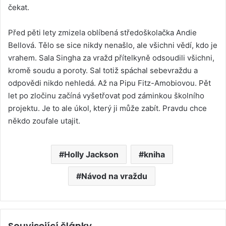
čekat.
Před pěti lety zmizela oblíbená středoškolačka Andie
Bellová. Tělo se sice nikdy nenašlo, ale všichni vědí, kdo je
vrahem. Sala Singha za vražd přítelkyně odsoudili všichni,
kromě soudu a poroty. Sal totiž spáchal sebevraždu a
odpovědi nikdo nehledá. Až na Pipu Fitz-Amobiovou. Pět
let po zločinu začíná vyšetřovat pod záminkou školního
projektu. Je to ale úkol, který ji může zabít. Pravdu chce
někdo zoufale utajit.
Holly Jackson
kniha
Návod na vraždu
Související články