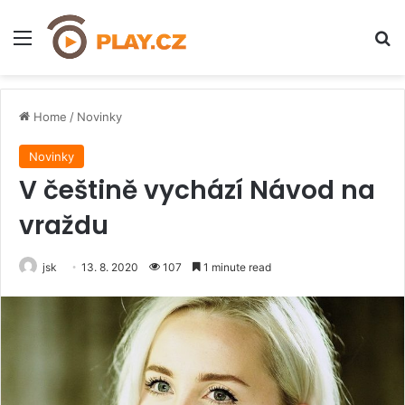
Menu
H
Home
/
Novinky
Novinky
V češtině vychází Návod na
vraždu
jsk
13. 8. 2020
107
1 minute read