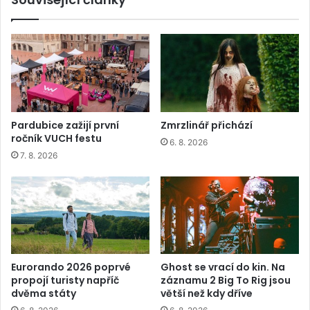
Pardubice zažijí první
Zmrzlinář přichází
ročník VUCH festu
6. 8. 2026
7. 8. 2026
Eurorando 2026 poprvé
Ghost se vrací do kin. Na
propojí turisty napříč
záznamu 2 Big To Rig jsou
dvěma státy
větší než kdy dříve