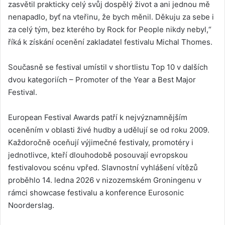
zasvětil prakticky celý svůj dospělý život a ani jednou mě
nenapadlo, byť na vteřinu, že bych měnil. Děkuju za sebe i
za celý tým, bez kterého by Rock for People nikdy nebyl,“
říká k získání ocenění zakladatel festivalu Michal Thomes.
Současně se festival umístil v shortlistu Top 10 v dalších
dvou kategoriích – Promoter of the Year a Best Major
Festival.
European Festival Awards patří k nejvýznamnějším
oceněním v oblasti živé hudby a udělují se od roku 2009.
Každoročně oceňují výjimečné festivaly, promotéry i
jednotlivce, kteří dlouhodobě posouvají evropskou
festivalovou scénu vpřed. Slavnostní vyhlášení vítězů
proběhlo 14. ledna 2026 v nizozemském Groningenu v
rámci showcase festivalu a konference Eurosonic
Noorderslag.