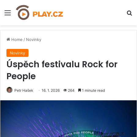
Menu
H
Home
/
Novinky
Novinky
Úspěch festivalu Rock for
People
Petr Hašek
16. 1. 2026
264
1 minute read