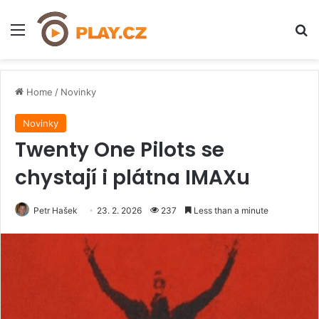
Menu
H
Home
/
Novinky
Novinky
Twenty One Pilots se
chystají i plátna IMAXu
Petr Hašek
23. 2. 2026
237
Less than a minute