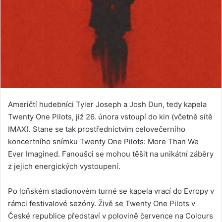
Američtí hudebníci Tyler Joseph a Josh Dun, tedy kapela
Twenty One Pilots, již 26. února vstoupí do kin (včetně sítě
IMAX). Stane se tak prostřednictvím celovečerního
koncertního snímku Twenty One Pilots: More Than We
Ever Imagined. Fanoušci se mohou těšit na unikátní záběry
z jejich energických vystoupení.
Po loňském stadionovém turné se kapela vrací do Evropy v
rámci festivalové sezóny. Živě se Twenty One Pilots v
České republice představí v polovině července na Colours