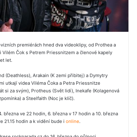
vizních premiérách hned dva videoklipy, od Prothea a
u i Vilém Čok s Petrem Priessnitzem a členové kapely
et let.
nd (Deathless), Arakain (K zemi přibitej) a Dymytry
mi utkají videa Viléma Čoka a Petra Priessnitze
Stát si za svým), Protheus (Svět lidí), Inekafe (Kolagenová
pomínka) a Steelfaith (Noc je klíč).
. března ve 22 hodin, 6. března v 17 hodin a 10. března
ve 21.15 hodin a k vidění bude i
online
.
drese rockparada.cz do 16. března do půlnoci.