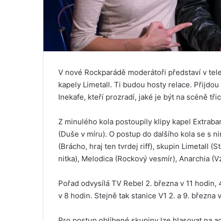
V nové Rockparádě moderátoři představí v tele
kapely Limetall. Ti budou hosty relace. Přijdo
Inekafe, kteří prozradí, jaké je být na scéně třic
Z minulého kola postoupily klipy kapel Extraba
(Duše v míru). O postup do dalšího kola se s ni
(Brácho, hraj ten tvrdej riff), skupin Limetall (
nitka), Melodica (Rockový vesmír), Anarchia (Vz
Pořad odvysílá TV Rebel 2. března v 11 hodin, 4
v 8 hodin. Stejně tak stanice V1 2. a 9. března 
Pro postup oblíbené skupiny lze hlasovat na a