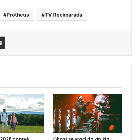
Protheus
TV Rockparáda
Share via Email
 2026 poprvé
Ghost se vrací do kin. Na