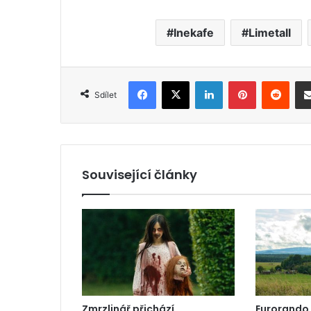
Inekafe
Limetall
Facebook
X
LinkedIn
Pinterest
Reddit
Sdílet
Související články
Zmrzlinář přichází
Eurorando