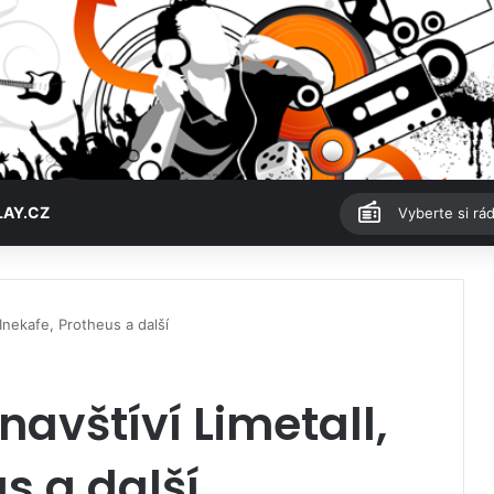
LAY.CZ
Vyberte si rád
Inekafe, Protheus a další
avštíví Limetall,
s a další