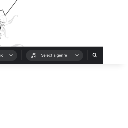
Hledat
io
Select a genre