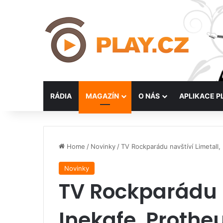
RÁDIA
MAGAZÍN
O NÁS
APLIKACE P
Home
/
Novinky
/
TV Rockparádu navštíví Limetall, 
Novinky
TV Rockparádu n
Inekafe, Protheu