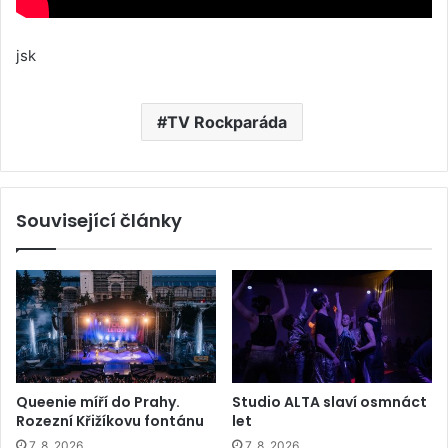
jsk
TV Rockparáda
Související články
Queenie míří do Prahy.
Studio ALTA slaví osmnáct
Rozezní Křižíkovu fontánu
let
7. 8. 2026
7. 8. 2026