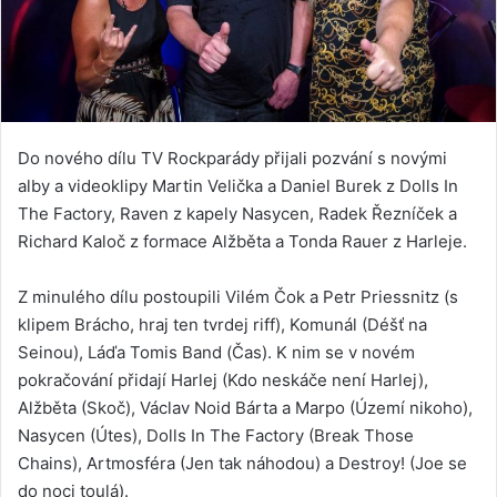
Do nového dílu TV Rockparády přijali pozvání s novými
alby a videoklipy Martin Velička a Daniel Burek z Dolls In
The Factory, Raven z kapely Nasycen, Radek Řezníček a
Richard Kaloč z formace Alžběta a Tonda Rauer z Harleje.
Z minulého dílu postoupili Vilém Čok a Petr Priessnitz (s
klipem Brácho, hraj ten tvrdej riff), Komunál (Déšť na
Seinou), Láďa Tomis Band (Čas). K nim se v novém
pokračování přidají Harlej (Kdo neskáče není Harlej),
Alžběta (Skoč), Václav Noid Bárta a Marpo (Území nikoho),
Nasycen (Útes), Dolls In The Factory (Break Those
Chains), Artmosféra (Jen tak náhodou) a Destroy! (Joe se
do noci toulá).