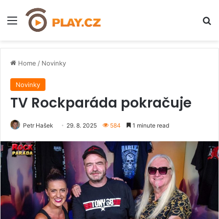
Menu
H
Home
/
Novinky
Novinky
TV Rockparáda pokračuje
Petr Hašek
29. 8. 2025
584
1 minute read