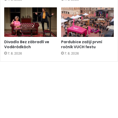
Divadlo Bez zábradlí ve
Pardubice zažijí první
Voděrádkách
ročník VUCH festu
7. 8. 2026
7. 8. 2026