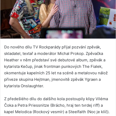
Do nového dílu TV Rockparády přijal pozvání zpěvák,
skladatel, textař a moderátor Michal Prokop. Zpěvačka
Heather v něm představí své debutové album, zpěvák a
kytarista Kečup, jinak frontman punkových The Fialek,
okomentuje kapelních 25 let na scéně a metalovou nálož
přiveze skupina Hejtman, jmenovitě zpěvák Ygraen a
kytarista Onslaughter.
Z předešlého dílu do dalšího kola postoupily klipy Viléma
Čoka a Petra Priessnitze (Brácho, hraj ten tvrdej riff) a
kapel Melodica (Rockový vesmír) a Steelfaith (Noc je klíč).