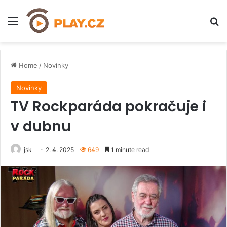
Menu
H
Home
/
Novinky
Novinky
TV Rockparáda pokračuje i
v dubnu
jsk
2. 4. 2025
649
1 minute read