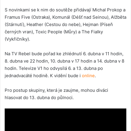
S novinkami se k nim do soutěže přidávají Michal Prokop a
Framus Five (Ostraka), Komunál (Déšť nad Seinou), Alžběta
(Stárnutí), Heather (Cestou do nebe), Hejman (Píseň
černých vran), Toxic People (Můry) a The Fialky
(Vykřičníky).
Na TV Rebel bude pořad ke zhlédnutí 6. dubna v 11 hodin,
8. dubna ve 22 hodin, 10. dubna v 17 hodin a 14. dubna v 8
hodin. Televize V1 ho odvysílá 6. a 13. dubna po
jednadvacáté hodině. K vidění bude i
online
.
Pro postup skupiny, která je zaujme, mohou diváci
hlasovat do 13. dubna do půlnoci.