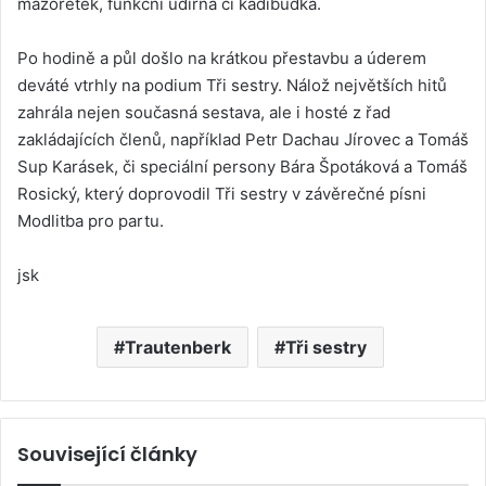
mažoretek, funkční udírna či kadibudka.
Po hodině a půl došlo na krátkou přestavbu a úderem
deváté vtrhly na podium Tři sestry. Nálož největších hitů
zahrála nejen současná sestava, ale i hosté z řad
zakládajících členů, například Petr Dachau Jírovec a Tomáš
Sup Karásek, či speciální persony Bára Špotáková a Tomáš
Rosický, který doprovodil Tři sestry v závěrečné písni
Modlitba pro partu.
jsk
Trautenberk
Tři sestry
Související články