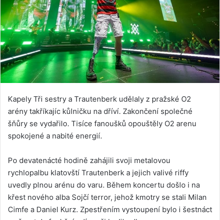
Kapely Tři sestry a Trautenberk udělaly z pražské O2
arény takříkajíc kůlničku na dříví. Zakončení společné
šňůry se vydařilo. Tisíce fanoušků opouštěly O2 arenu
spokojené a nabité energií.
Po devatenácté hodině zahájili svoji metalovou
rychlopalbu klatovští Trautenberk a jejich valivé riffy
uvedly plnou arénu do varu. Během koncertu došlo i na
křest nového alba Sojčí terror, jehož kmotry se stali Milan
Cimfe a Daniel Kurz. Zpestřením vystoupení bylo i šestnáct