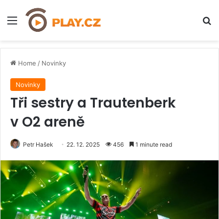
Menu
H
Home
/
Novinky
Novinky
Tři sestry a Trautenberk
v O2 areně
Petr Hašek
22. 12. 2025
456
1 minute read