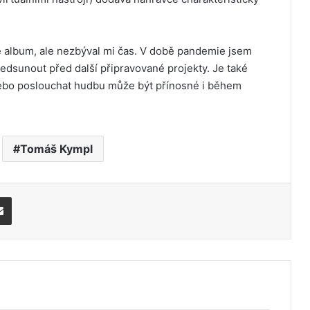
é album, ale nezbýval mi čas. V době pandemie jsem
 předsunout před další připravované projekty. Je také
t nebo poslouchat hudbu může být přínosné i během
Tomáš Kympl
Share via Email