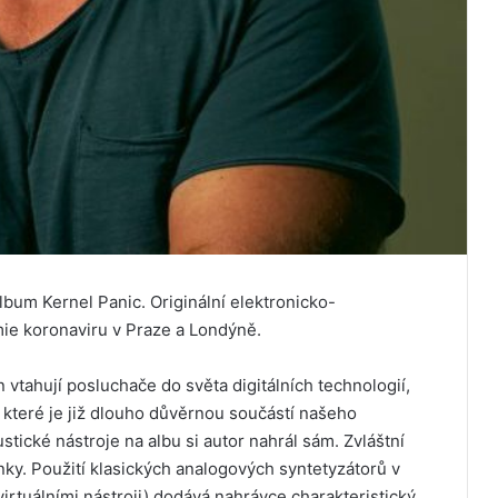
bum Kernel Panic. Originální elektronicko-
ie koronaviru v Praze a Londýně.
 vtahují posluchače do světa digitálních technologií,
, které je již dlouho důvěrnou součástí našeho
tické nástroje na albu si autor nahrál sám. Zvláštní
inky. Použití klasických analogových syntetyzátorů v
irtuálními nástroji) dodává nahrávce charakteristický