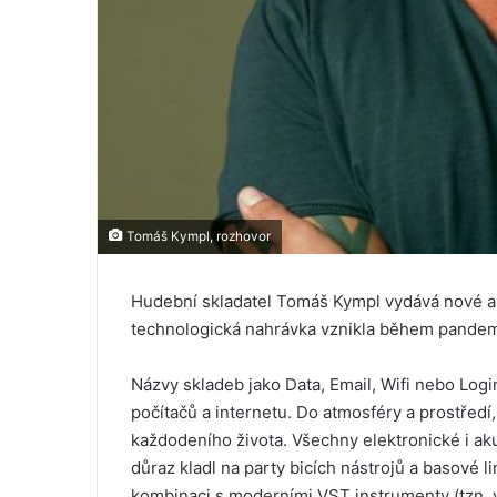
Tomáš Kympl, rozhovor
Hudební skladatel Tomáš Kympl vydává nové al
technologická nahrávka vznikla během pandem
Názvy skladeb jako Data, Email, Wifi nebo Login
počítačů a internetu. Do atmosféry a prostředí
každodeního života. Všechny elektronické i akus
důraz kladl na party bicích nástrojů a basové l
kombinaci s moderními VST instrumenty (tzn. v