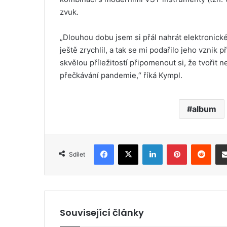
zvuk.
„Dlouhou dobu jsem si přál nahrát elektronick
ještě zrychlil, a tak se mi podařilo jeho vznik
skvělou příležitostí připomenout si, že tvoři
přečkávání pandemie,“ říká Kympl.
album
Facebook
X
LinkedIn
Pinterest
Reddit
Sdílet
Související články