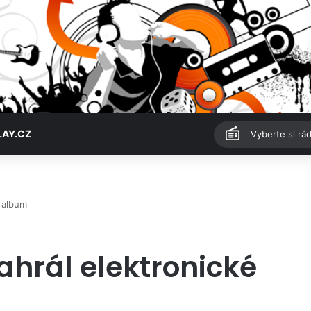
LAY.CZ
Vyberte si rád
 album
hrál elektronické