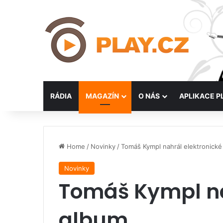
RÁDIA
MAGAZÍN
O NÁS
APLIKACE P
Home
/
Novinky
/
Tomáš Kympl nahrál elektronické
Novinky
Tomáš Kympl na
album