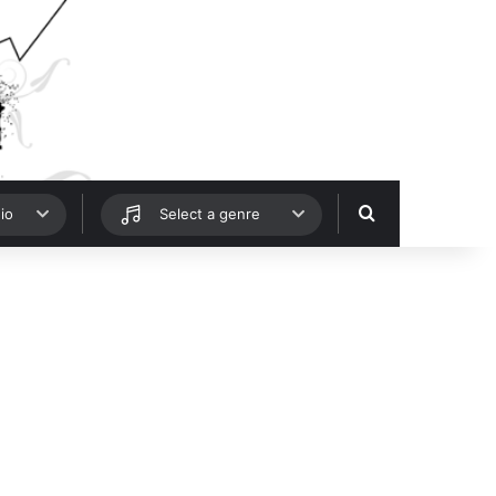
Hledat
io
Select a genre