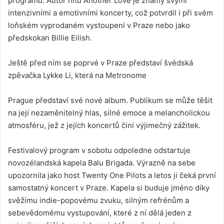
programu. Autor hitu Another Love je známý svými
intenzivními a emotivními koncerty, což potvrdil i při svém
loňském vyprodaném vystoupení v Praze nebo jako
předskokan Billie Eilish.
Ještě před ním se poprvé v Praze představí švédská
zpěvačka Lykke Li, která na Metronome
Prague představí své nové album. Publikum se může těšit
na její nezaměnitelný hlas, silné emoce a melancholickou
atmosféru, jež z jejích koncertů činí výjimečný zážitek.
Festivalový program v sobotu odpoledne odstartuje
novozélandská kapela Balu Brigada. Výrazně na sebe
upozornila jako host Twenty One Pilots a letos ji čeká první
samostatný koncert v Praze. Kapela si buduje jméno díky
svěžímu indie-popovému zvuku, silným refrénům a
sebevědomému vystupování, které z ní dělá jeden z