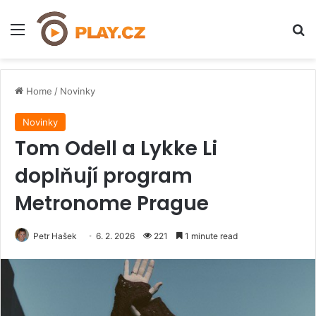
Menu
H
Home
/
Novinky
Novinky
Tom Odell a Lykke Li
doplňují program
Metronome Prague
Petr Hašek
6. 2. 2026
221
1 minute read