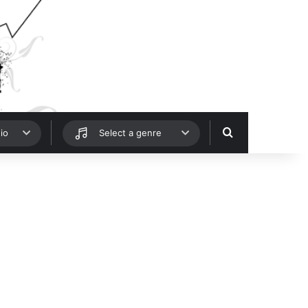
Hledat
io
Select a genre