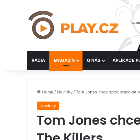
RÁDIA
MAGAZÍN
O NÁS
APLIKACE P
Home
/
Novinky
/
Tom Jones chce spolupracovat s 
Novinky
Tom Jones chce
The Killers