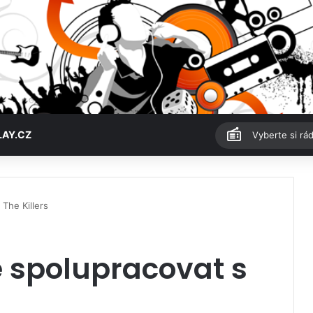
LAY.CZ
Vyberte si rád
The Killers
 spolupracovat s