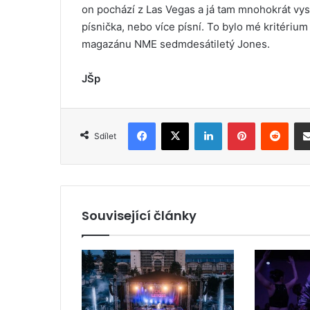
on pochází z Las Vegas a já tam mnohokrát vys
písnička, nebo více písní. To bylo mé kritérium
magazánu NME sedmdesátiletý Jones.
JŠp
Facebook
X
LinkedIn
Pinterest
Reddit
Sdílet
Související články