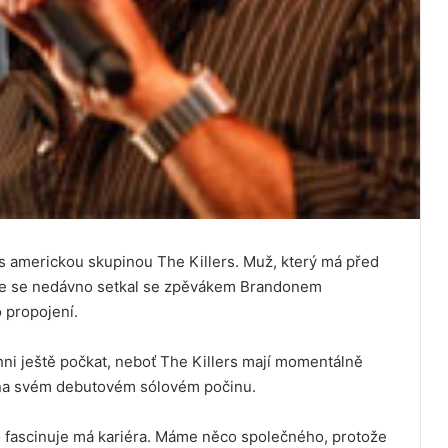
s americkou skupinou The Killers. Muž, který má před
me se nedávno setkal se zpěvákem Brandonem
 propojení.
hni ještě počkat, neboť The Killers mají momentálně
e na svém debutovém sólovém počinu.
ho fascinuje má kariéra. Máme něco společného, protože