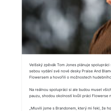
Velšský zpěvák Tom Jones plánuje spolupráci 
sebou vydání své nové desky Praise And Bla
Flowersem a hovořili o možnostech hudebního
Na reálnou spolupráci si ale budou muset všic
pauzu, shodou okolností kvůli práci Flowers
„Mluvili jsme s Brandonem, který mi řekl, že 