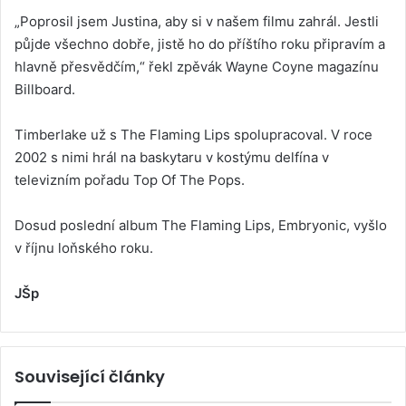
„Poprosil jsem Justina, aby si v našem filmu zahrál. Jestli
půjde všechno dobře, jistě ho do příštího roku připravím a
hlavně přesvědčím,“ řekl zpěvák Wayne Coyne magazínu
Billboard.
Timberlake už s The Flaming Lips spolupracoval. V roce
2002 s nimi hrál na baskytaru v kostýmu delfína v
televizním pořadu Top Of The Pops.
Dosud poslední album The Flaming Lips, Embryonic, vyšlo
v říjnu loňského roku.
JŠp
Související články