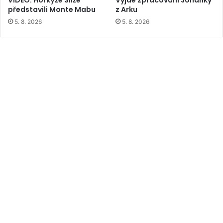
VIDEO: Horkýže Slíže
Vyjde zpracování Johanky
představili Monte Mabu
z Arku
5. 8. 2026
5. 8. 2026