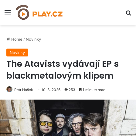
Menu
H
Home
/
Novinky
Novinky
The Atavists vydávají EP s
blackmetalovým klipem
Petr Hašek
10. 3. 2026
253
1 minute read