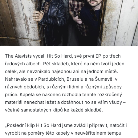
The Atavists vydali Hit So Hard, své první EP po třech
řadových albech. Pět skladeb, které na něm tvoří jeden
celek, ale nevznikalo najednou ani na jednom místě.
Nahrávalo se v Pardubicích, Bruselu a na Šumavě, v
různých obdobích, s různými lidmi a různými způsoby
práce. Kapela se nakonec rozhodla tenhle rozkročený
materiál nenechat ležet a dotáhnout ho se vším všudy –
včetně samostatných klipů ke každé skladbě.
„Poslední klip Hit So Hard jsme zvládli připravit, natočit i
vyrobit na poměry této kapely v neuvěřitelném tempu.