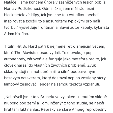
Natáčeli jsme koncem února v zasněžených lesích poblíž
Hořic v Podkrkonoší. Odmalička jsem měl rád lesní
blackmetalové klipy, tak jsme se tou estetikou nechali
inspirovat a zkřížili to s absurditami typickými pro naši
tvorbu,“ vysvětluje frontman a hlavní autor kapely, kytarista
Adam Krofián.
Titulní Hit So Hard patří k nejméně retro znějícím věcem,
které The Atavists dosud vydali. Text evokuje popis
autonehody, zároveň ale funguje jako metafora pro to, jak
člověk naráží do vlastních životních problémů. Zvuk
skladby stojí na mohutném riffu silně podbarveným
basovým octaverem, který dostával naplno zesílený starý
lampový zesilovač Fender na samou teplotu vzplanutí.
„Nahrávali jsme to v Bruselu ve vysokém klenutém sklepě
hluboko pod zemí a Tom, inženýr z toho studia, se nebál
hrát tam fakt nahlas. Repráky ze staré Ampeg reprobedny