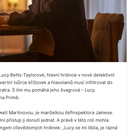
ucy Betts-Taylorové, hlavní hrdince v nové detektivní
overtní tvůrce křížovek a hlavolamů musí infiltrovat do
ratra. S tím mu pomáhá jeho švagrová – Lucy.
na Primě.
well Martinovou, je manželkou šéfinspektora Jamese.
ní přístup ji donutí jednat. A právě v této roli mohla
ngem cílevědomých hrdinek: „Lucy se mi líbila, je rázná