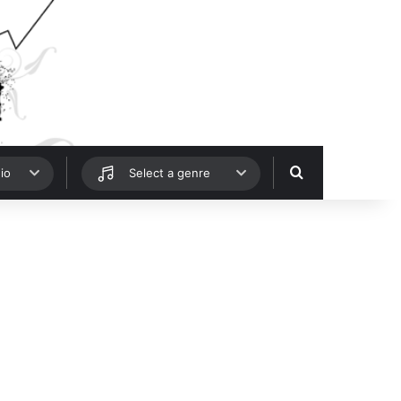
Hledat
io
Select a genre