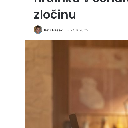
zločinu
Petr Hašek
27. 6. 2025