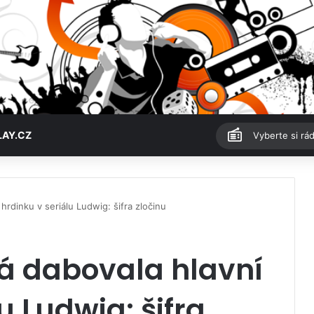
LAY.CZ
Vyberte si rád
hrdinku v seriálu Ludwig: šifra zločinu
á dabovala hlavní
u Ludwig: šifra