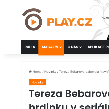
RÁDIA
MAGAZÍN
O NÁS
APLIKACE P
Home
/
Novinky
/
Tereza Bebarová dabovala hlavní 
Novinky
Tereza Bebarov
hrdinku v seriál