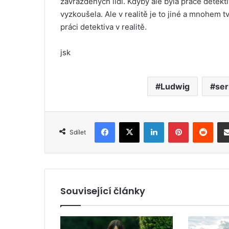
zavražděných lidí. Kdyby ale byla práce detektiv
vyzkoušela. Ale v realitě je to jiné a mnohem t
práci detektiva v realitě.
jsk
Ludwig
ser
Facebook
X
LinkedIn
Pinterest
Reddit
Sdílet
Související články