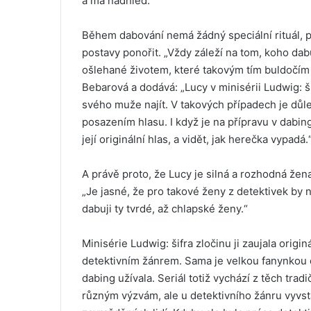
a má nadhled.“
Během dabování nemá žádný speciální rituál, po
postavy ponořit. „Vždy záleží na tom, koho dab
ošlehané životem, které takovým tím buldočím 
Bebarová a dodává: „Lucy v minisérii Ludwig: š
svého muže najít. V takových případech je důlež
posazením hlasu. I když je na přípravu v dabin
její originální hlas, a vidět, jak herečka vypadá.
A právě proto, že Lucy je silná a rozhodná žen
„Je jasné, že pro takové ženy z detektivek by 
dabuji ty tvrdé, až chlapské ženy.“
Minisérie Ludwig: šifra zločinu ji zaujala origi
detektivním žánrem. Sama je velkou fanynkou d
dabing užívala. Seriál totiž vychází z těch trad
různým výzvám, ale u detektivního žánru vyvstá