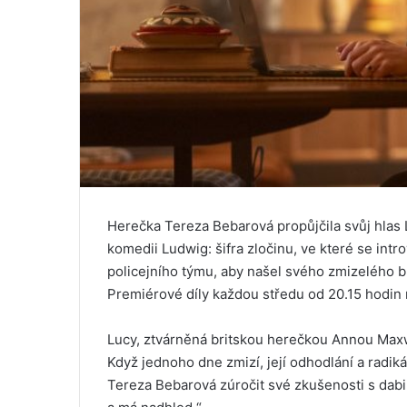
Herečka Tereza Bebarová propůjčila svůj hlas L
komedii Ludwig: šifra zločinu, ve které se intr
policejního týmu, aby našel svého zmizelého b
Premiérové díly každou středu od 20.15 hodin 
Lucy, ztvárněná britskou herečkou Annou Max
Když jednoho dne zmizí, její odhodlání a radikál
Tereza Bebarová zúročit své zkušenosti s dabi