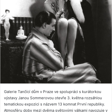
Galerie Tančící dům v Praze ve spolupráci s kurátorkou
výstavy Janou Sommerovou otevře 3. května rozsáhlou
tematickou expozici s názvem 13 komnat První republiky.
Atmosféru doby mezi dvěma světovými válkami navozuje v