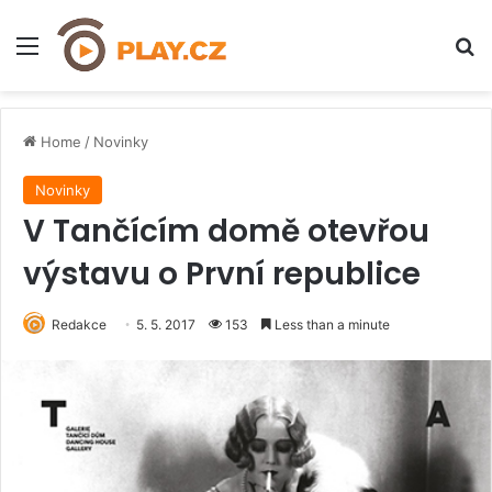
Menu
H
Home
/
Novinky
Novinky
V Tančícím domě otevřou
výstavu o První republice
Redakce
5. 5. 2017
153
Less than a minute