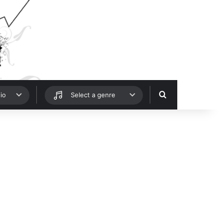
Hledat
io
Select a genre