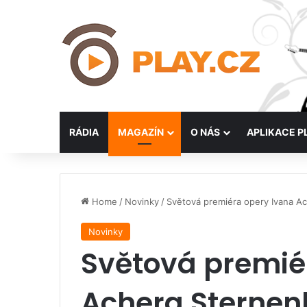
RÁDIA
MAGAZÍN
O NÁS
APLIKACE P
Home
/
Novinky
/
Světová premiéra opery Ivana A
Novinky
Světová premié
Achera Sternen