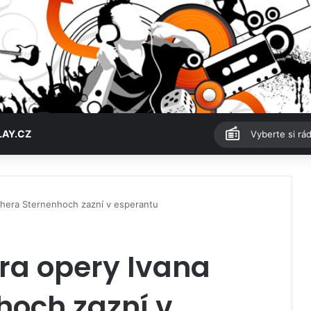
LAY.CZ
Vyberte si rád
chera Sternenhoch zazní v esperantu
ra opery Ivana
hoch zazní v