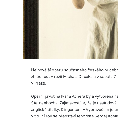
Nejnovější operu současného českého hudební
zhlédnout v režii Michala Dočekala v sobotu 7
v Praze.
Operní prvotina Ivana Achera byla vytvořena n
Sternenhocha. Zajímavostí je, že je nastudován
anglické titulky. Dirigentem – Vypravěčem je u
v titulní roli se představí tenorista Sergej Ko