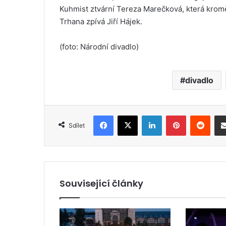
Kuhmist ztvární Tereza Marečková, která kromě 
Trhana zpívá Jiří Hájek.
(foto: Národní divadlo)
divadlo
Facebook
X
LinkedIn
Pinterest
Reddit
Sdílet
Související články