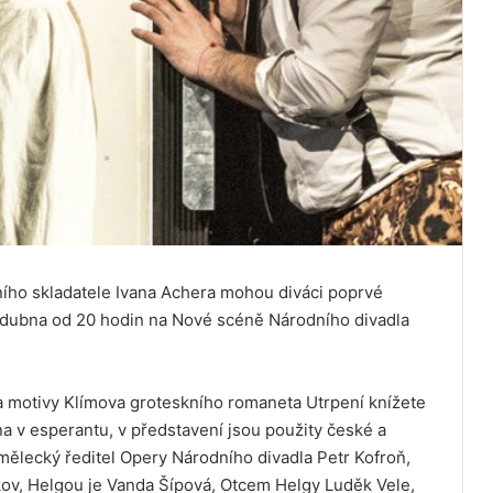
ho skladatele Ivana Achera mohou diváci poprvé
. dubna od 20 hodin na Nové scéně Národního divadla
a motivy Klímova groteskního romaneta Utrpení knížete
a v esperantu, v představení jsou použity české a
mělecký ředitel Opery Národního divadla Petr Kofroň,
stkov, Helgou je Vanda Šípová, Otcem Helgy Luděk Vele,