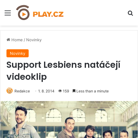
Menu
H
Home
/
Novinky
Novinky
Support Lesbiens natáčejí
videoklip
Redakce
1. 8. 2014
159
Less than a minute